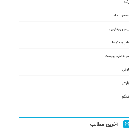
فند
حصول ماه
رسی ویدئویی
یر ویدئو‌ها
انه‌های پیوست
اوش
ارش
تگو
آخرین مطالب