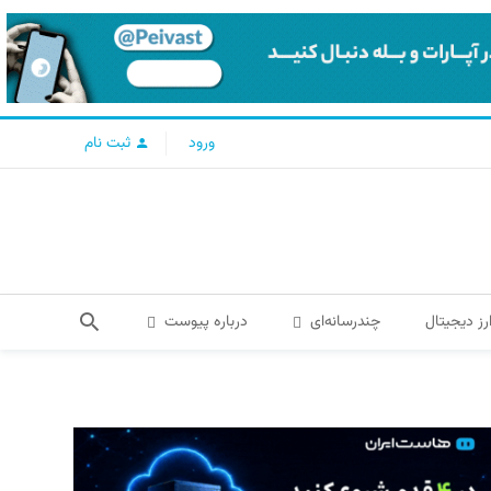
ورود
ثبت نام
رز دیجیتال
چندرسانه‌ای
درباره پیوست