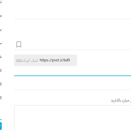
تر
م
بر
سا
شب
https://pvst.ir/bd9
لینک کوتاه
ک
گز
گف
ر میان بگذارید