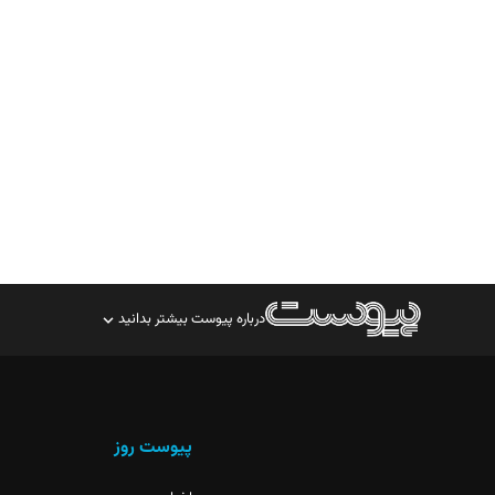
درباره پیوست بیشتر بدانید
صاحب امتیاز: موسسه پرسش (پویندگان راز ستاره شمال)
مدیر مسئول: محمدباقر اثنی‌عشری
سردبیر: مهرک محمودی
پیوست روز
دبیر تحریریه: میثم قاسمی