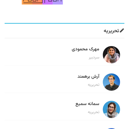
تحریریه
مهرک محمودی
سردبیر
آرش برهمند
تحریریه
سمانه سمیع
تحریریه