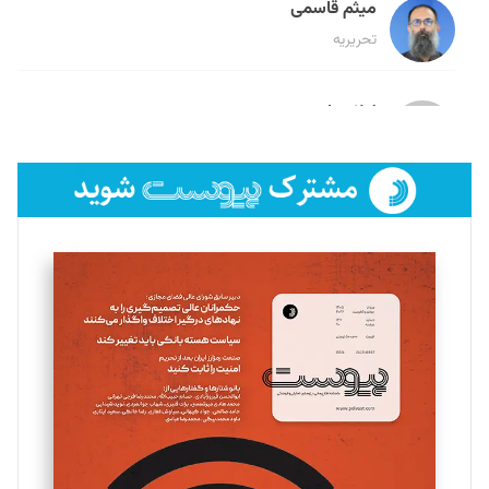
میثم قاسمی
تحریریه
لیلا حنارود
تحریریه
فائزه فتحی رستمی
تحریریه
سروش کرمیان
تحریریه
مینا پاکدل
تحریریه