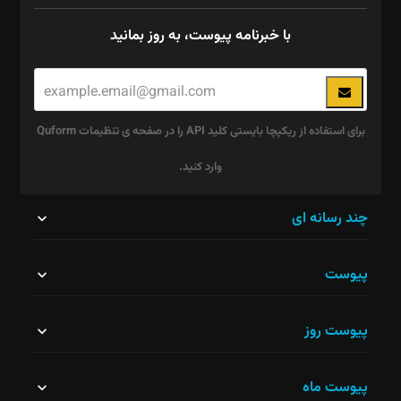
با خبرنامه پیوست، به روز بمانید
برای استفاده از ریکپچا بایستی کلید API را در صفحه ی تنظیمات Quform
وارد کنید.
این
چند رسانه ای
قسمت
پیوست
نباید
خالی
پیوست روز
رها
شود.
پیوست ماه