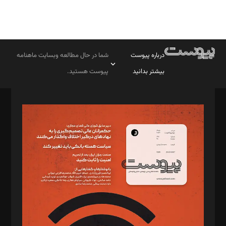
درباره پیوست
شما در حال مطالعه وبسایت ماهنامه
بیشتر بدانید
پیوست هستید.
صاحب امتیاز: موسسه پرسش (پویندگان راز ستاره شمال)
مدیر مسئول: محمدباقر اثنی‌عشری
سردبیر: مهرک محمودی
دبیر تحریریه: میثم قاسمی
د‌بیر ناداستان: سمانه سمیع
د‌بیر خدمت و تجارت: ابوالفضل رجبی
د‌بیر حقوق فناوری: حسام‌الدین ایپکچی
د‌بیر پیوست جهان: مینا پاکدل
د‌بیر تحریریه آنلاین: بابک نقاش
تحریریه‌: مجتبی محمود‌ی، آرش برهمند، یسنا امان‌پور، سروش کرمیان،