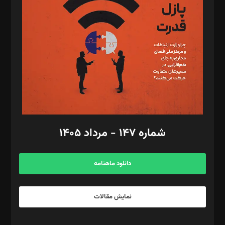
مصطفی مسجدی آرانی، ابوالفضل رجبی، زهرا فکرانه، فائزه فتحی
رستمی،مصطفی باستان
ویرایش: نگار استاد‌‌آقا
طراح یونیفرم: مجید توکلی
فیلمبرداری و عکاسی: امیر شفیعی، مانی لطفی زاده
گرافیک و صفحه‌آرایی: سید‌سبحان‌علی ثابت
مد‌یر توسعه تجاری: کامبیز برید‌
امور مالی: شاپور رهبری، محمد‌ کاظمی‌نیا
امور اد‌اری: راضیه محمود‌ی
شماره ۱۴۷ - مرداد ۱۴۰۵
مرکز تماس: ۰۲۱۴۲۸۲۴۰۰۰
آگهی و مشترکین: ۰۹۱۹۹۹۹۰۴۵۴
دانلود ماهنامه
نمایش مقالات