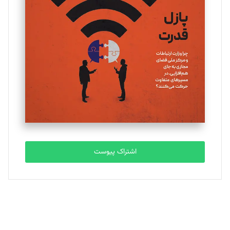
یسنا امان‌پور
تحریریه
ملینا جعفری
تحریریه
مصطفی مسجدی آرانی
تحریریه
اشتراک پیوست
بابک نقاش
تحریریه