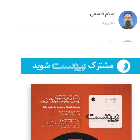
میثم قاسمی
تحریریه
لیلا حنارود
تحریریه
فائزه فتحی رستمی
تحریریه
سروش کرمیان
تحریریه
مینا پاکدل