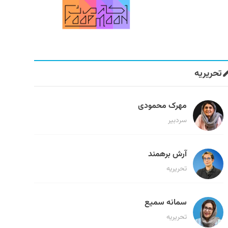
تحریریه
مهرک محمودی
سردبیر
آرش برهمند
تحریریه
سمانه سمیع
تحریریه