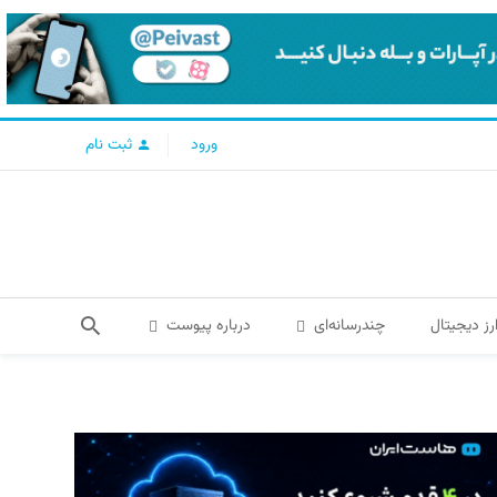
ورود
ثبت نام
رز دیجیتال
چندرسانه‌ای
درباره پیوست