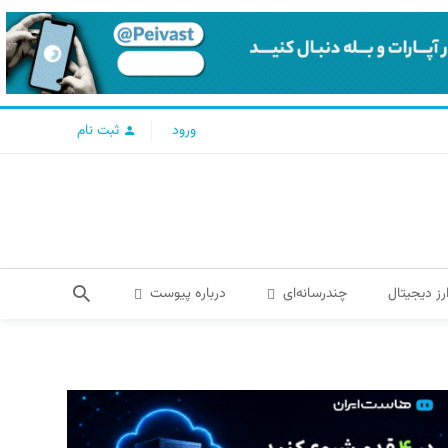
ورود
ثبت نام
رز دیجیتال
چندرسانه‌ای
درباره پیوست