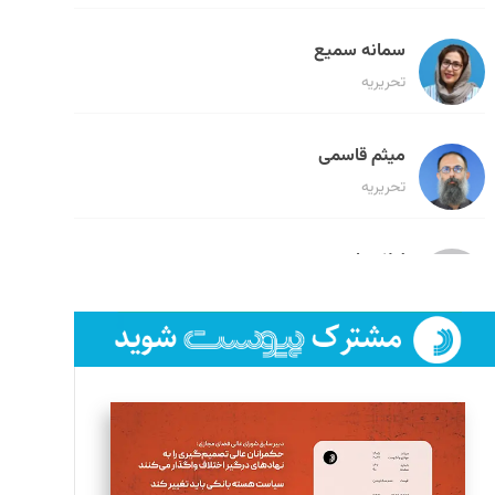
سمانه سمیع
تحریریه
میثم قاسمی
تحریریه
لیلا حنارود
تحریریه
فائزه فتحی رستمی
تحریریه
سروش کرمیان