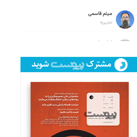
میثم قاسمی
تحریریه
لیلا حنارود
تحریریه
فائزه فتحی رستمی
تحریریه
سروش کرمیان
تحریریه
مینا پاکدل