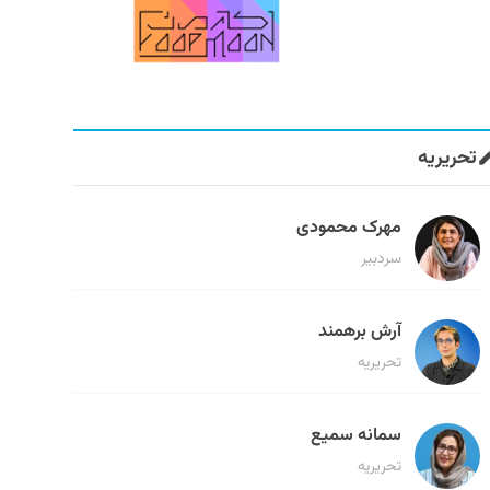
تحریریه
مهرک محمودی
سردبیر
آرش برهمند
تحریریه
سمانه سمیع
تحریریه