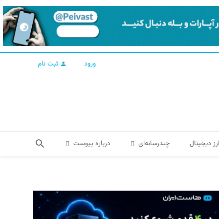
ورود
ثبت نام
رز دیجیتال
چندرسانه‌ای
درباره پیوست