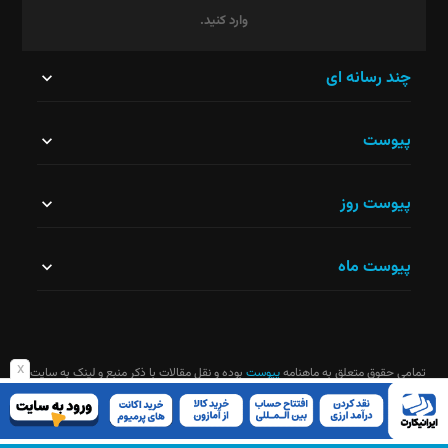
وارد کنید.
این
چند رسانه ای
قسمت
پیوست
نباید
خالی
پیوست روز
رها
شود.
پیوست ماه
x
تمامی حقوق متعلق به ماهنامه
پیوست
بوده و نقل مقالات با ذکر منبع و لینک به سایت
ماهنامه آزاد است