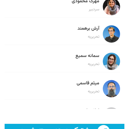
مهرک محمودی
سردبیر
آرش برهمند
تحریریه
سمانه سمیع
تحریریه
میثم قاسمی
تحریریه
لیلا حنارود
تحریریه