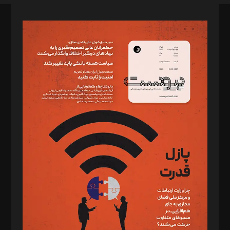
صاحب امتیاز: موسسه پرسش (پویندگان راز ستاره شمال)
مدیر مسئول: محمدباقر اثنی‌عشری
سردبیر: مهرک محمودی
دبیر تحریریه: میثم قاسمی
د‌بیر ناداستان: سمانه سمیع
د‌بیر خدمت و تجارت: ابوالفضل رجبی
د‌بیر حقوق فناوری: حسام‌الدین ایپکچی
د‌بیر پیوست جهان: مینا پاکدل
د‌بیر تحریریه آنلاین: بابک نقاش
تحریریه‌: مجتبی محمود‌ی، آرش برهمند، یسنا امان‌پور، سروش کرمیان،
مصطفی مسجدی آرانی، ابوالفضل رجبی، زهرا فکرانه، فائزه فتحی
رستمی،مصطفی باستان
ویرایش: نگار استاد‌‌آقا
طراح یونیفرم: مجید توکلی
فیلمبرداری و عکاسی: امیر شفیعی، مانی لطفی زاده
گرافیک و صفحه‌آرایی: سید‌سبحان‌علی ثابت