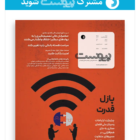
فائزه فتحی رستمی
تحریریه
سروش کرمیان
تحریریه
مینا پاکدل
تحریریه
یسنا امان‌پور
تحریریه
ملینا جعفری
تحریریه