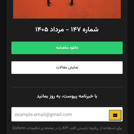
مد‌یر توسعه تجاری: کامبیز برید‌
امور مالی: شاپور رهبری، محمد‌ کاظمی‌نیا
امور اد‌اری: راضیه محمود‌ی
شماره ۱۴۷ - مرداد ۱۴۰۵
مرکز تماس: ۰۲۱۴۲۸۲۴۰۰۰
آگهی و مشترکین: ۰۹۱۹۹۹۹۰۴۵۴
دانلود ماهنامه
نمایش مقالات
با خبرنامه پیوست، به روز بمانید
برای استفاده از ریکپچا بایستی کلید API را در صفحه ی تنظیمات Quform