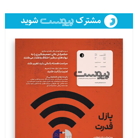
تحریریه
فائزه فتحی رستمی
تحریریه
سروش کرمیان
تحریریه
مینا پاکدل
تحریریه
یسنا امان‌پور
تحریریه