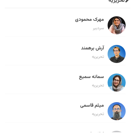
تحریریه
مهرک محمودی
سردبیر
آرش برهمند
تحریریه
سمانه سمیع
تحریریه
میثم قاسمی
تحریریه
لیلا حنارود