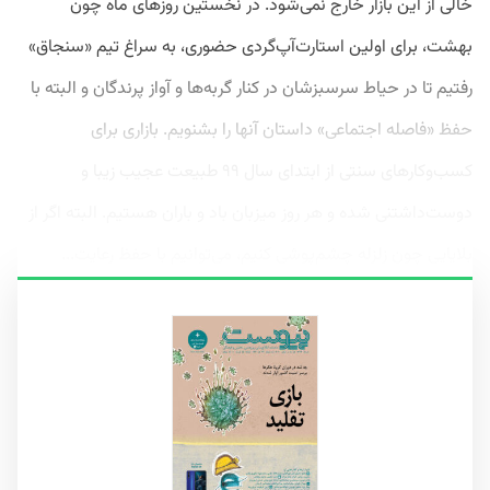
خالی از این بازار خارج نمی‌شود. در نخستین روزهای ماه چون
بهشت، برای اولین استارت‌آپ‌گردی حضوری، به سراغ تیم «سنجاق»
رفتیم تا در حیاط سرسبزشان در کنار گربه‌ها و آواز پرندگان و البته با
حفظ «فاصله اجتماعی» داستان آنها را بشنویم. بازاری برای
کسب‌وکارهای سنتی از ابتدای سال ۹۹ طبیعت عجیب زیبا و
دوست‌داشتنی شده و هر روز میزبان باد و باران هستیم. البته اگر از
بلایایی چون زلزله چشم‌پوشی کنیم، می‌توانیم با حفظ رعایت...