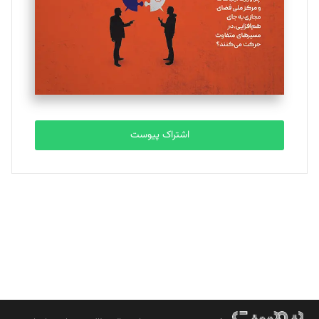
ملینا جعفری
تحریریه
مصطفی مسجدی آرانی
تحریریه
اشتراک پیوست
بابک نقاش
تحریریه