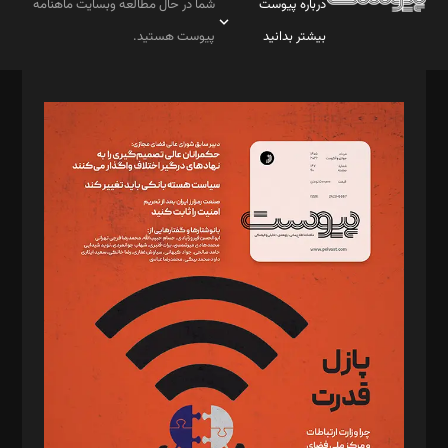
درباره پیوست
شما در حال مطالعه وبسایت ماهنامه
بیشتر بدانید
پیوست هستید.
صاحب امتیاز: موسسه پرسش (پویندگان راز ستاره شمال)
مدیر مسئول: محمدباقر اثنی‌عشری
سردبیر: مهرک محمودی
دبیر تحریریه: میثم قاسمی
د‌بیر ناداستان: سمانه سمیع
د‌بیر خدمت و تجارت: ابوالفضل رجبی
د‌بیر حقوق فناوری: حسام‌الدین ایپکچی
د‌بیر پیوست جهان: مینا پاکدل
د‌بیر تحریریه آنلاین: بابک نقاش
تحریریه‌: مجتبی محمود‌ی، آرش برهمند، یسنا امان‌پور، سروش کرمیان،
مصطفی مسجدی آرانی، ابوالفضل رجبی، زهرا فکرانه، فائزه فتحی
رستمی،مصطفی باستان
ویرایش: نگار استاد‌‌آقا
طراح یونیفرم: مجید توکلی