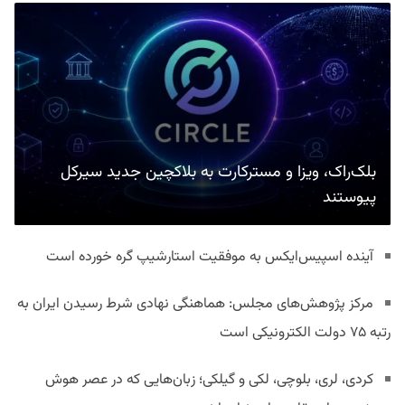
بلک‌راک، ویزا و مسترکارت به بلاکچین جدید سیرکل
پیوستند
آینده اسپیس‌ایکس به موفقیت استارشیپ گره خورده است
مرکز پژوهش‌های مجلس: هماهنگی نهادی شرط رسیدن ایران به
رتبه ۷۵ دولت الکترونیکی است
کردی، لری، بلوچی، لکی و گیلکی؛ زبان‌هایی که در عصر هوش