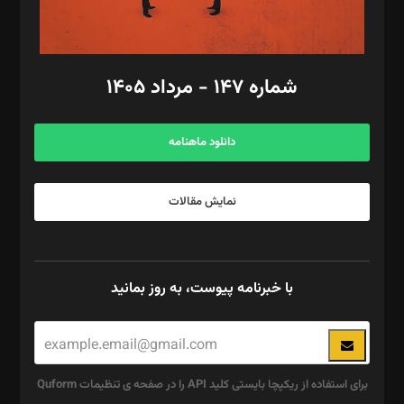
مد‌یر توسعه تجاری: کامبیز برید‌
امور مالی: شاپور رهبری، محمد‌ کاظمی‌نیا
امور اد‌اری: راضیه محمود‌ی
شماره ۱۴۷ - مرداد ۱۴۰۵
مرکز تماس: ۰۲۱۴۲۸۲۴۰۰۰
آگهی و مشترکین: ۰۹۱۹۹۹۹۰۴۵۴
دانلود ماهنامه
نمایش مقالات
با خبرنامه پیوست، به روز بمانید
برای استفاده از ریکپچا بایستی کلید API را در صفحه ی تنظیمات Quform