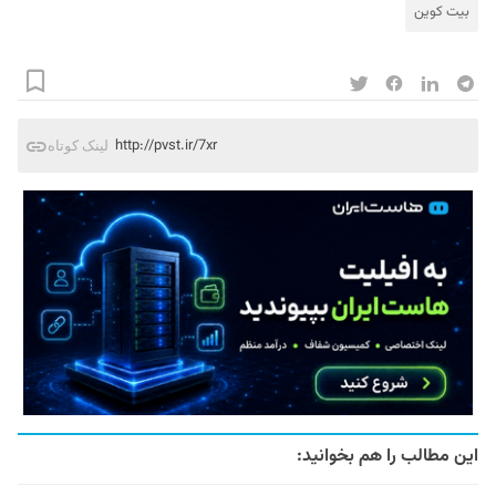
بیت کوین
http://pvst.ir/7xr
لینک کوتاه
این مطالب را هم بخوانید: