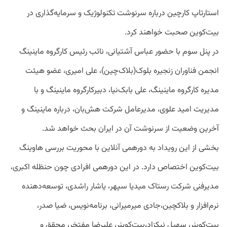
استارتاپ کارچین درباره سرنوشت تکنولوژیک و سرمایه‌گذاری در
بیت‌کوین صحبت خواهند کرد.
در پنل سوم با حضور عباس آشتیانی، نائب رئیس کارگروه ماینینگ
انجمن فناوران زنجیره بلوک(بلاک‌چین)، علی امیری، عضو هیئت
مدیره کارگروه ماینینگ، علی بابک‌نیا، دبیرکارگروه ماینینگ و با
مدیریت امید علوی، مدیرعامل شرکت هش‌بان، درباره ماینینگ و
آخرین وضعیت از سرنوشت آن در ایران بحث خواهد شد.
بخشی از این رویداد به دورهمی آنلاین با محوریت بررسی هاوینگ
بیت‌کوین اختصاص دارد. در این دورهمی افرادی چون حنظله اکبری،
مدیرفنی شرکت رستاک میدیا سپهر، یاشار راشدی، توسعه‌دهنده
نرم‌افزار و بلاکچین،جادی میرمیرانی، برنامه‌نویس، ضیا صدر،
بیت‌کوینر، سهیل نیکزاد،بیت‌کوینر، علیرضا مفتخر، محقق و