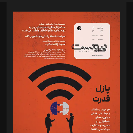
صاحب امتیاز: موسسه پرسش (پویندگان راز ستاره شمال)
مدیر مسئول: محمدباقر اثنی‌عشری
سردبیر: مهرک محمودی
دبیر تحریریه: میثم قاسمی
د‌بیر ناداستان: سمانه سمیع
د‌بیر خدمت و تجارت: ابوالفضل رجبی
د‌بیر حقوق فناوری: حسام‌الدین ایپکچی
د‌بیر پیوست جهان: مینا پاکدل
د‌بیر تحریریه آنلاین: بابک نقاش
تحریریه‌: مجتبی محمود‌ی، آرش برهمند، یسنا امان‌پور، سروش کرمیان،
مصطفی مسجدی آرانی، ابوالفضل رجبی، زهرا فکرانه، فائزه فتحی
رستمی،مصطفی باستان
ویرایش: نگار استاد‌‌آقا
طراح یونیفرم: مجید توکلی
فیلمبرداری و عکاسی: امیر شفیعی، مانی لطفی زاده
گرافیک و صفحه‌آرایی: سید‌سبحان‌علی ثابت