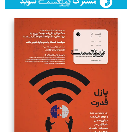
فائزه فتحی رستمی
تحریریه
سروش کرمیان
تحریریه
مینا پاکدل
تحریریه
یسنا امان‌پور
تحریریه
ملینا جعفری
تحریریه