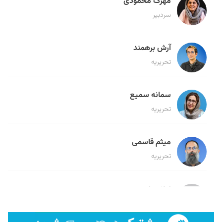
مهرک محمودی
سردبیر
آرش برهمند
تحریریه
سمانه سمیع
تحریریه
میثم قاسمی
تحریریه
لیلا حنارود
تحریریه