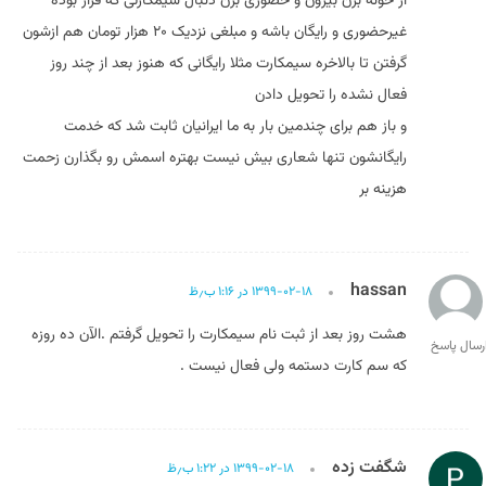
از خونه برن بیرون و حضوری برن دنبال سیمکارتی که قرار بوده
غیرحضوری و رایگان باشه و مبلغی نزدیک ۲۰ هزار تومان هم ازشون
گرفتن تا بالاخره سیمکارت مثلا رایگانی که هنوز بعد از چند روز
فعال نشده را تحویل دادن
و باز هم برای چندمین بار به ما ایرانیان ثابت شد که خدمت
رایگانشون تنها شعاری بیش نیست بهتره اسمش رو بگذارن زحمت
‌هزینه بر
hassan
۱۳۹۹-۰۲-۱۸ در ۱:۱۶ ب٫ظ
هشت روز بعد از ثبت نام سیمکارت را تحویل گرفتم .الآن ده روزه
رسال پاسخ
که سم کارت دستمه ولی فعال نیست .
شگفت زده
۱۳۹۹-۰۲-۱۸ در ۱:۲۲ ب٫ظ