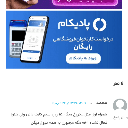
8 نظر
محمد
۱۳۹۹-۰۲-۱۷ در ۹:۲۶ ب٫ظ
همراه اول مثل …دروغ میگه .۱۵ روزه سیم کارت دادن ولی هنوز
رسال پاسخ
فعال نشده .اخه مگه مجبورن به همه دروغ میگن