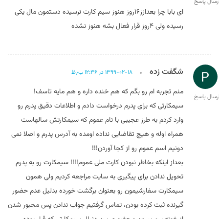
رسال پاسخ
ای بابا چرا بعدازز۱۶روز هنوز سیم کارت نرسیده دستمون مال یکی
رسیده ولی ۴روز قرار فعال بشه هنوز نشده
شگفت زده
۱۳۹۹-۰۲-۱۸ در ۱۲:۳۶ ب٫ظ
منم تجربه ام رو بگم که هم خنده داره و هم مایه تاسف!
رسال پاسخ
سیمکارتی که برای پدرم درخواست دادم و اطلاعات دقیق پدرم رو
وارد کردم به طرز عجیبی با نام عموم که سیمکارتش سالهاست
همراه اوله و هیچ تقاضایی نداده اومده به آدرس پدرم و اصلا نمی
دونیم اسم عموم رو از کجا آوردن!!!
بعداز اینکه بخاطر نبودن کارت ملی عموم!!!! سیمکارت رو به پدرم
تحویل ندادن برای پیگیری به سایت مراجعه کردیم ولی همون
سیمکارت سفارشیمون رو بعنوان برگشت خورده بدلیل عدم حضور
گیرنده ثبت کرده بودن، تماس گرفتیم جواب ندادن پس مجبور شدن