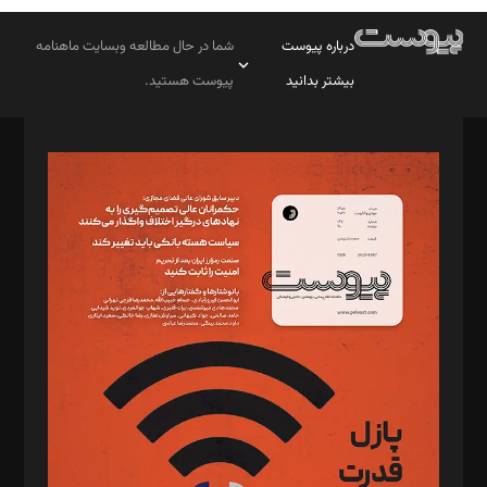
درباره پیوست
شما در حال مطالعه وبسایت ماهنامه
بیشتر بدانید
پیوست هستید.
صاحب امتیاز: موسسه پرسش (پویندگان راز ستاره شمال)
مدیر مسئول: محمدباقر اثنی‌عشری
سردبیر: مهرک محمودی
دبیر تحریریه: میثم قاسمی
د‌بیر ناداستان: سمانه سمیع
د‌بیر خدمت و تجارت: ابوالفضل رجبی
د‌بیر حقوق فناوری: حسام‌الدین ایپکچی
د‌بیر پیوست جهان: مینا پاکدل
د‌بیر تحریریه آنلاین: بابک نقاش
تحریریه‌: مجتبی محمود‌ی، آرش برهمند، یسنا امان‌پور، سروش کرمیان،
مصطفی مسجدی آرانی، ابوالفضل رجبی، زهرا فکرانه، فائزه فتحی
رستمی،مصطفی باستان