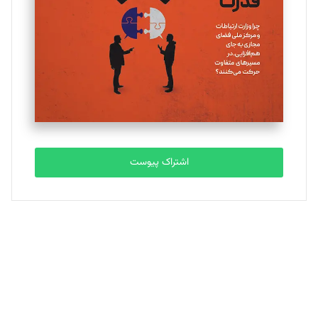
ملینا جعفری
تحریریه
مصطفی مسجدی آرانی
تحریریه
اشتراک پیوست
بابک نقاش
تحریریه