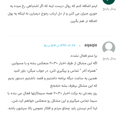
اینم اضافه کنم که روال درست اینه که اگر اشتباهی رخ میده یه
رسال پاسخ
جوری جبران می کنن و از دل ارباب رجوع درمیارن نه اینکه یه پول
اضافه تر هم بگیرن
aqaqia
۱۳۹۹-۰۲-۲۸ در ۵:۱۶ ب٫ظ
برا منم فعال نشده.
رسال پاسخ
اگه این مشکل از طرف اخبار ۲۰:۳۰ منعکس بشه و با مسولین
“همراه آخر ” تماس و پیگیری کنن، در جواب میگن: باور کنید
همین یه ساعت دیگه برنامه داشتیم و قصد داشتیم دستور بدیم
که این مشکل برطرف بشه خخخخ
روز بعدش به برکت اخبار ۲۰:۳۰ همه سیمکارتها فعال می بنده با
سیما تماس میگیرم و این مشکل رو منعکس خواهم کرد.شن.
اینا آدم نیستن باید چماق مردم و افکار عمومی بالا سرشون باشه.