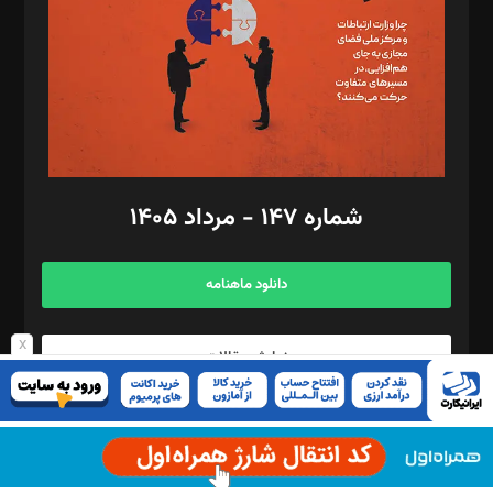
ویرایش: نگار استاد‌‌آقا
طراح یونیفرم: مجید توکلی
فیلمبرداری و عکاسی: امیر شفیعی، مانی لطفی زاده
گرافیک و صفحه‌آرایی: سید‌سبحان‌علی ثابت
مد‌یر توسعه تجاری: کامبیز برید‌
امور مالی: شاپور رهبری، محمد‌ کاظمی‌نیا
امور اد‌اری: راضیه محمود‌ی
شماره ۱۴۷ - مرداد ۱۴۰۵
مرکز تماس: ۰۲۱۴۲۸۲۴۰۰۰
آگهی و مشترکین: ۰۹۱۹۹۹۹۰۴۵۴
دانلود ماهنامه
x
نمایش مقالات
با خبرنامه پیوست، به روز بمانید