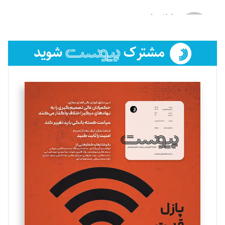
لیلا حنارود
تحریریه
فائزه فتحی رستمی
تحریریه
سروش کرمیان
تحریریه
مینا پاکدل
تحریریه
یسنا امان‌پور
تحریریه