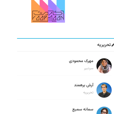
تحریریه
مهرک محمودی
سردبیر
آرش برهمند
تحریریه
سمانه سمیع