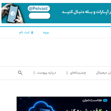
ورود
ثبت نام
رز دیجیتال
چندرسانه‌ای
درباره پیوست