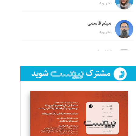
تحریریه
میثم قاسمی
تحریریه
لیلا حنارود
تحریریه
فائزه فتحی رستمی
تحریریه
سروش کرمیان
تحریریه