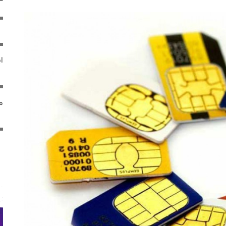
ایر
مص