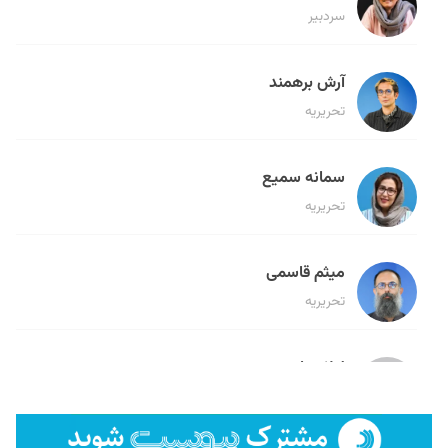
سردبیر
آرش برهمند
تحریریه
سمانه سمیع
تحریریه
میثم قاسمی
تحریریه
لیلا حنارود
تحریریه