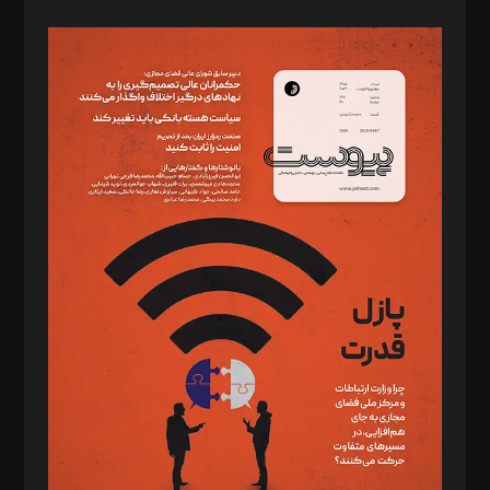
صاحب امتیاز: موسسه پرسش (پویندگان راز ستاره شمال)
مدیر مسئول: محمدباقر اثنی‌عشری
سردبیر: مهرک محمودی
دبیر تحریریه: میثم قاسمی
د‌بیر ناداستان: سمانه سمیع
د‌بیر خدمت و تجارت: ابوالفضل رجبی
د‌بیر حقوق فناوری: حسام‌الدین ایپکچی
د‌بیر پیوست جهان: مینا پاکدل
د‌بیر تحریریه آنلاین: بابک نقاش
تحریریه‌: مجتبی محمود‌ی، آرش برهمند، یسنا امان‌پور، سروش کرمیان،
مصطفی مسجدی آرانی، ابوالفضل رجبی، زهرا فکرانه، فائزه فتحی
رستمی،مصطفی باستان
ویرایش: نگار استاد‌‌آقا
طراح یونیفرم: مجید توکلی
فیلمبرداری و عکاسی: امیر شفیعی، مانی لطفی زاده
گرافیک و صفحه‌آرایی: سید‌سبحان‌علی ثابت