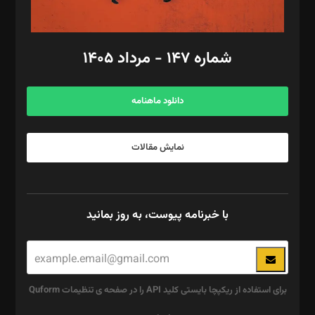
مد‌یر توسعه تجاری: کامبیز برید‌
امور مالی: شاپور رهبری، محمد‌ کاظمی‌نیا
امور اد‌اری: راضیه محمود‌ی
شماره ۱۴۷ - مرداد ۱۴۰۵
مرکز تماس: ۰۲۱۴۲۸۲۴۰۰۰
آگهی و مشترکین: ۰۹۱۹۹۹۹۰۴۵۴
دانلود ماهنامه
نمایش مقالات
با خبرنامه پیوست، به روز بمانید
برای استفاده از ریکپچا بایستی کلید API را در صفحه ی تنظیمات Quform