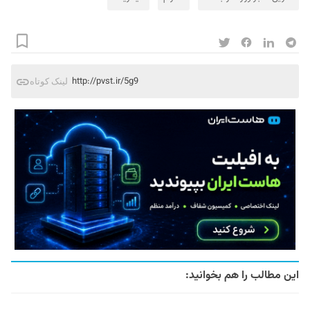
http://pvst.ir/5g9
لینک کوتاه
این مطالب را هم بخوانید: