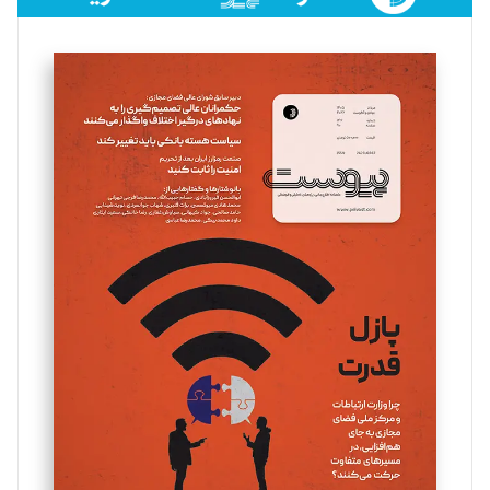
فائزه فتحی رستمی
تحریریه
سروش کرمیان
تحریریه
مینا پاکدل
تحریریه
یسنا امان‌پور
تحریریه
ملینا جعفری
تحریریه