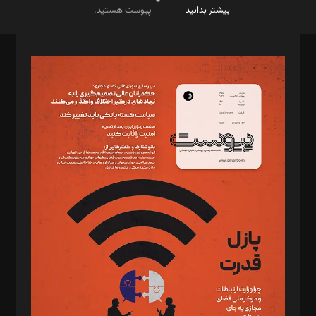
بیشتر بدانید
پیوست هستید.
صاحب امتیاز: موسسه پرسش (پویندگان راز ستاره شمال)
مدیر مسئول: محمدباقر اثنی‌عشری
سردبیر: مهرک محمودی
دبیر تحریریه: میثم قاسمی
د‌بیر ناداستان: سمانه سمیع
د‌بیر خدمت و تجارت: ابوالفضل رجبی
د‌بیر حقوق فناوری: حسام‌الدین ایپکچی
د‌بیر پیوست جهان: مینا پاکدل
د‌بیر تحریریه آنلاین: بابک نقاش
تحریریه‌: مجتبی محمود‌ی، آرش برهمند، یسنا امان‌پور، سروش کرمیان،
مصطفی مسجدی آرانی، ابوالفضل رجبی، زهرا فکرانه، فائزه فتحی
رستمی،مصطفی باستان
ویرایش: نگار استاد‌‌آقا
طراح یونیفرم: مجید توکلی