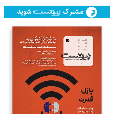
تحریریه
فائزه فتحی رستمی
تحریریه
سروش کرمیان
تحریریه
مینا پاکدل
تحریریه
یسنا امان‌پور
تحریریه