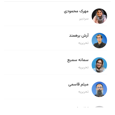
مهرک محمودی
سردبیر
آرش برهمند
تحریریه
سمانه سمیع
تحریریه
میثم قاسمی
تحریریه
لیلا حنارود