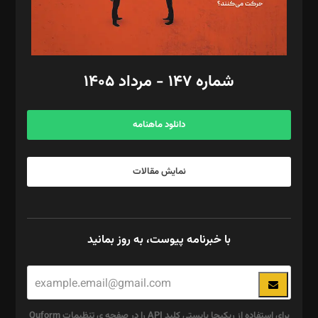
گرافیک و صفحه‌آرایی: سید‌سبحان‌علی ثابت
مد‌یر توسعه تجاری: کامبیز برید‌
امور مالی: شاپور رهبری، محمد‌ کاظمی‌نیا
امور اد‌اری: راضیه محمود‌ی
شماره ۱۴۷ - مرداد ۱۴۰۵
مرکز تماس: ۰۲۱۴۲۸۲۴۰۰۰
آگهی و مشترکین: ۰۹۱۹۹۹۹۰۴۵۴
دانلود ماهنامه
نمایش مقالات
با خبرنامه پیوست، به روز بمانید
برای استفاده از ریکپچا بایستی کلید API را در صفحه ی تنظیمات Quform