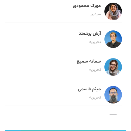
مهرک محمودی
سردبیر
آرش برهمند
تحریریه
سمانه سمیع
تحریریه
میثم قاسمی
تحریریه
لیلا حنارود
تحریریه