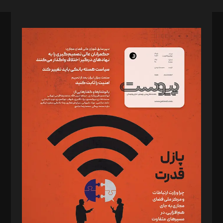
صاحب امتیاز: موسسه پرسش (پویندگان راز ستاره شمال)
مدیر مسئول: محمدباقر اثنی‌عشری
سردبیر: مهرک محمودی
دبیر تحریریه: میثم قاسمی
د‌بیر ناداستان: سمانه سمیع
د‌بیر خدمت و تجارت: ابوالفضل رجبی
د‌بیر حقوق فناوری: حسام‌الدین ایپکچی
د‌بیر پیوست جهان: مینا پاکدل
د‌بیر تحریریه آنلاین: بابک نقاش
تحریریه‌: مجتبی محمود‌ی، آرش برهمند، یسنا امان‌پور، سروش کرمیان،
مصطفی مسجدی آرانی، ابوالفضل رجبی، زهرا فکرانه، فائزه فتحی
رستمی،مصطفی باستان
ویرایش: نگار استاد‌‌آقا
طراح یونیفرم: مجید توکلی
فیلمبرداری و عکاسی: امیر شفیعی، مانی لطفی زاده