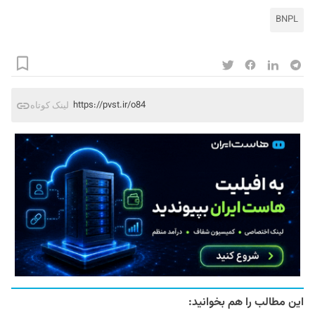
BNPL
https://pvst.ir/o84
لینک کوتاه
این مطالب را هم بخوانید: