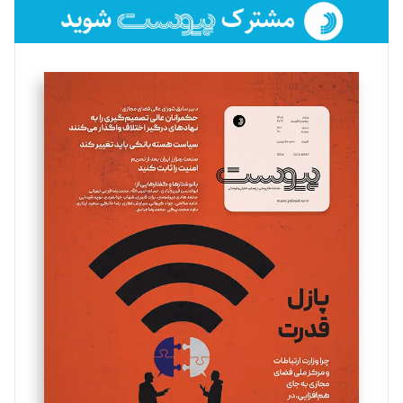
فائزه فتحی رستمی
تحریریه
سروش کرمیان
تحریریه
مینا پاکدل
تحریریه
یسنا امان‌پور
تحریریه
ملینا جعفری