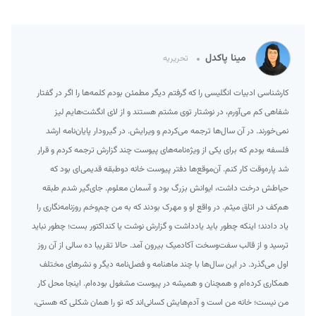
مینا پاکدل
تحریریه
کارشناسی ادبیات انگلیسی را که گرفتم دیگر مطمئن بودم کلمه‌ها را اگر در گفتار
شفاهی کم می‌آورم، در نوشتار توی مشتم هستند و از لای انگشت‌هایم لیز
نمی‌خورند. در آن سال‌ها ترجمه می‌کردم و ویرایش. در گیرودار پایان‌نامه ارشد
فلسفه بودم که برای یکی از ویژه‌نامه‌های پیوست چند گزارش ترجمه کردم و قرار
شد پاره‌وقت کار کنم. آن‌موقع‌ها دفتر پیوست خانه دوطبقه قدیمی‌ای بود که
حیاطش درخت داشت، ایوانش بزرگ بود و آسمان معلوم. جای‌گیر شدم طبقه
هم‌کف در اتاق میثم. در واقع او و مهرک بودند که به من چم‌وخم روزنامه‌نگاری را
یاد دادند؛ اینکه چطور باید یادداشت و گزارش نوشت یا کنداکتور بست؛ چطور نباید
ترسید و از قالب سفت‌وسخت آکادمیک بیرون آمد. حالا تقریبا ده سالی از آن روز
اول می‌گذرد. در این سال‌ها با چند ماهنامه و فصل‌نامه دیگر و نشرهای مختلف
همکاری کرده‌ام و همچنان و همیشه در پیوست مشغول بوده‌ام. اینجا محل کار
من نیست؛ خانه من است و آدم‌هایش کسانی‌اند که تو را همان شکلی که هستی،