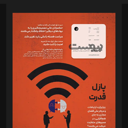
صاحب امتیاز: موسسه پرسش (پویندگان راز ستاره شمال)
مدیر مسئول: محمدباقر اثنی‌عشری
سردبیر: مهرک محمودی
دبیر تحریریه: میثم قاسمی
د‌بیر ناداستان: سمانه سمیع
د‌بیر خدمت و تجارت: ابوالفضل رجبی
د‌بیر حقوق فناوری: حسام‌الدین ایپکچی
د‌بیر پیوست جهان: مینا پاکدل
د‌بیر تحریریه آنلاین: بابک نقاش
تحریریه‌: مجتبی محمود‌ی، آرش برهمند، یسنا امان‌پور، سروش کرمیان،
مصطفی مسجدی آرانی، ابوالفضل رجبی، زهرا فکرانه، فائزه فتحی
رستمی،مصطفی باستان
ویرایش: نگار استاد‌‌آقا
طراح یونیفرم: مجید توکلی
فیلمبرداری و عکاسی: امیر شفیعی، مانی لطفی زاده
گرافیک و صفحه‌آرایی: سید‌سبحان‌علی ثابت