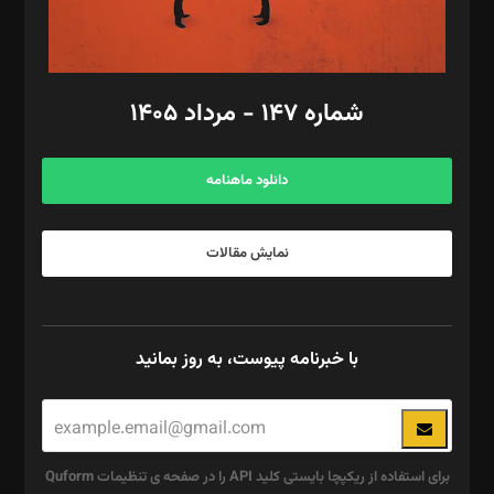
مد‌یر توسعه تجاری: کامبیز برید‌
امور مالی: شاپور رهبری، محمد‌ کاظمی‌نیا
امور اد‌اری: راضیه محمود‌ی
شماره ۱۴۷ - مرداد ۱۴۰۵
مرکز تماس: ۰۲۱۴۲۸۲۴۰۰۰
آگهی و مشترکین: ۰۹۱۹۹۹۹۰۴۵۴
دانلود ماهنامه
نمایش مقالات
با خبرنامه پیوست، به روز بمانید
برای استفاده از ریکپچا بایستی کلید API را در صفحه ی تنظیمات Quform