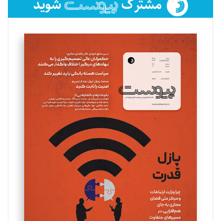
فائزه فتحی رستمی
تحریریه
سروش کرمیان
تحریریه
مینا پاکدل
تحریریه
یسنا امان‌پور
تحریریه
ملینا جعفری
تحریریه