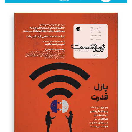
فائزه فتحی رستمی
تحریریه
سروش کرمیان
تحریریه
مینا پاکدل
تحریریه
یسنا امان‌پور
تحریریه
ملینا جعفری
تحریریه