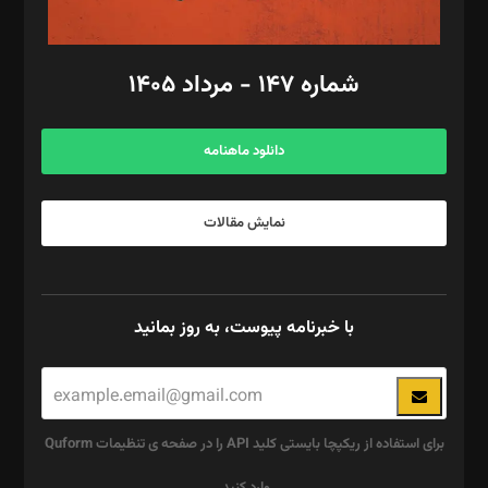
مد‌یر توسعه تجاری: کامبیز برید‌
امور مالی: شاپور رهبری، محمد‌ کاظمی‌نیا
امور اد‌اری: راضیه محمود‌ی
شماره ۱۴۷ - مرداد ۱۴۰۵
مرکز تماس: ۰۲۱۴۲۸۲۴۰۰۰
آگهی و مشترکین: ۰۹۱۹۹۹۹۰۴۵۴
دانلود ماهنامه
نمایش مقالات
با خبرنامه پیوست، به روز بمانید
برای استفاده از ریکپچا بایستی کلید API را در صفحه ی تنظیمات Quform