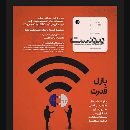
صاحب امتیاز: موسسه پرسش (پویندگان راز ستاره شمال)
مدیر مسئول: محمدباقر اثنی‌عشری
سردبیر: مهرک محمودی
دبیر تحریریه: میثم قاسمی
د‌بیر ناداستان: سمانه سمیع
د‌بیر خدمت و تجارت: ابوالفضل رجبی
د‌بیر حقوق فناوری: حسام‌الدین ایپکچی
د‌بیر پیوست جهان: مینا پاکدل
د‌بیر تحریریه آنلاین: بابک نقاش
تحریریه‌: مجتبی محمود‌ی، آرش برهمند، یسنا امان‌پور، سروش کرمیان،
مصطفی مسجدی آرانی، ابوالفضل رجبی، زهرا فکرانه، فائزه فتحی
رستمی،مصطفی باستان
ویرایش: نگار استاد‌‌آقا
طراح یونیفرم: مجید توکلی
فیلمبرداری و عکاسی: امیر شفیعی، مانی لطفی زاده
گرافیک و صفحه‌آرایی: سید‌سبحان‌علی ثابت