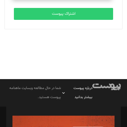
تحریریه
اشتراک پیوست
بابک نقاش
تحریریه
درباره پیوست
شما در حال مطالعه وبسایت ماهنامه
بیشتر بدانید
پیوست هستید.
صاحب امتیاز: موسسه پرسش (پویندگان راز ستاره شمال)
مدیر مسئول: محمدباقر اثنی‌عشری
سردبیر: مهرک محمودی