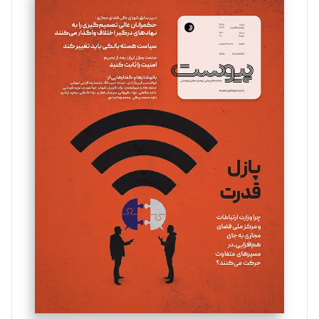
سروش کرمیان
تحریریه
مینا پاکدل
تحریریه
یسنا امان‌پور
تحریریه
ملینا جعفری
تحریریه
مصطفی مسجدی آرانی