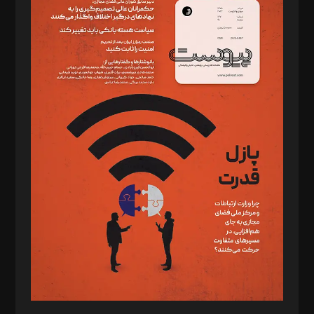
دبیر تحریریه: میثم قاسمی
د‌بیر ناداستان: سمانه سمیع
د‌بیر خدمت و تجارت: ابوالفضل رجبی
د‌بیر حقوق فناوری: حسام‌الدین ایپکچی
د‌بیر پیوست جهان: مینا پاکدل
د‌بیر تحریریه آنلاین: بابک نقاش
تحریریه‌: مجتبی محمود‌ی، آرش برهمند، یسنا امان‌پور، سروش کرمیان،
مصطفی مسجدی آرانی، ابوالفضل رجبی، زهرا فکرانه، فائزه فتحی
رستمی،مصطفی باستان
ویرایش: نگار استاد‌‌آقا
طراح یونیفرم: مجید توکلی
فیلمبرداری و عکاسی: امیر شفیعی، مانی لطفی زاده
گرافیک و صفحه‌آرایی: سید‌سبحان‌علی ثابت
مد‌یر توسعه تجاری: کامبیز برید‌
امور مالی: شاپور رهبری، محمد‌ کاظمی‌نیا
امور اد‌اری: راضیه محمود‌ی