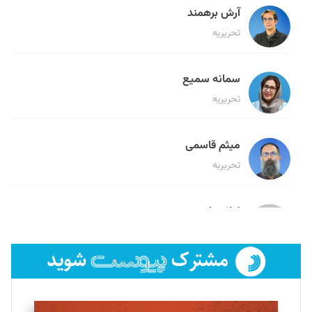
آرش برهمند
تحریریه
سمانه سمیع
تحریریه
میثم قاسمی
تحریریه
لیلا حنارود
تحریریه
فائزه فتحی رستمی
تحریریه