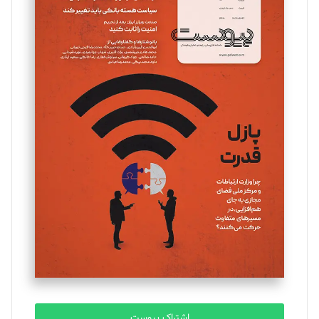
تحریریه
مینا پاکدل
تحریریه
یسنا امان‌پور
تحریریه
ملینا جعفری
تحریریه
مصطفی مسجدی آرانی
تحریریه
اشتراک پیوست