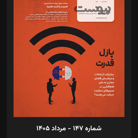
د‌بیر ناداستان: سمانه سمیع
د‌بیر خدمت و تجارت: ابوالفضل رجبی
د‌بیر حقوق فناوری: حسام‌الدین ایپکچی
د‌بیر پیوست جهان: مینا پاکدل
د‌بیر تحریریه آنلاین: بابک نقاش
تحریریه‌: مجتبی محمود‌ی، آرش برهمند، یسنا امان‌پور، سروش کرمیان،
مصطفی مسجدی آرانی، ابوالفضل رجبی، زهرا فکرانه، فائزه فتحی
رستمی،مصطفی باستان
ویرایش: نگار استاد‌‌آقا
طراح یونیفرم: مجید توکلی
فیلمبرداری و عکاسی: امیر شفیعی، مانی لطفی زاده
گرافیک و صفحه‌آرایی: سید‌سبحان‌علی ثابت
مد‌یر توسعه تجاری: کامبیز برید‌
امور مالی: شاپور رهبری، محمد‌ کاظمی‌نیا
امور اد‌اری: راضیه محمود‌ی
شماره ۱۴۷ - مرداد ۱۴۰۵
مرکز تماس: ۰۲۱۴۲۸۲۴۰۰۰