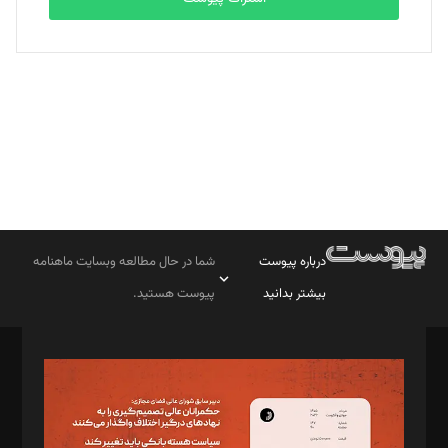
بابک نقاش
تحریریه
درباره پیوست
شما در حال مطالعه وبسایت ماهنامه
بیشتر بدانید
پیوست هستید.
صاحب امتیاز: موسسه پرسش (پویندگان راز ستاره شمال)
مدیر مسئول: محمدباقر اثنی‌عشری
سردبیر: مهرک محمودی
دبیر تحریریه: میثم قاسمی