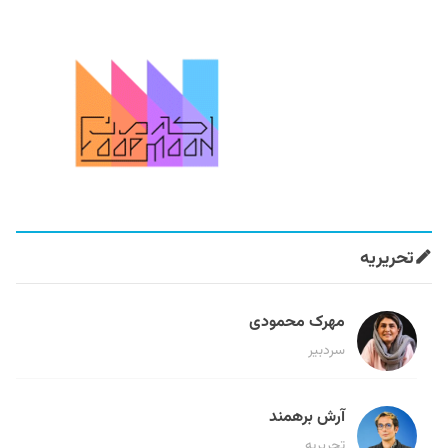
تحریریه
مهرک محمودی
سردبیر
آرش برهمند
تحریریه