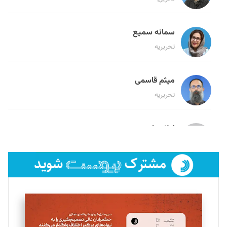
سمانه سمیع
تحریریه
میثم قاسمی
تحریریه
لیلا حنارود
تحریریه
فائزه فتحی رستمی
تحریریه
سروش کرمیان