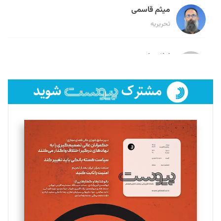
میثم قاسمی
تحریریه
لیلا حنارود
تحریریه
فائزه فتحی رستمی
تحریریه
سروش کرمیان
تحریریه
مینا پاکدل
تحریریه