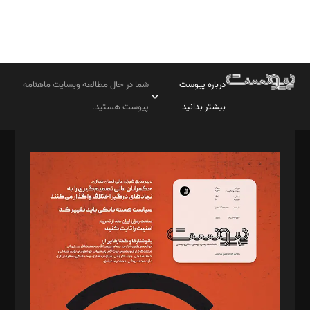
درباره پیوست
شما در حال مطالعه وبسایت ماهنامه
بیشتر بدانید
پیوست هستید.
صاحب امتیاز: موسسه پرسش (پویندگان راز ستاره شمال)
مدیر مسئول: محمدباقر اثنی‌عشری
سردبیر: مهرک محمودی
دبیر تحریریه: میثم قاسمی
د‌بیر ناداستان: سمانه سمیع
د‌بیر خدمت و تجارت: ابوالفضل رجبی
د‌بیر حقوق فناوری: حسام‌الدین ایپکچی
د‌بیر پیوست جهان: مینا پاکدل
د‌بیر تحریریه آنلاین: بابک نقاش