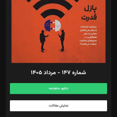
تحریریه‌: مجتبی محمود‌ی، آرش برهمند، یسنا امان‌پور، سروش کرمیان،
مصطفی مسجدی آرانی، ابوالفضل رجبی، زهرا فکرانه، فائزه فتحی
رستمی،مصطفی باستان
ویرایش: نگار استاد‌‌آقا
طراح یونیفرم: مجید توکلی
فیلمبرداری و عکاسی: امیر شفیعی، مانی لطفی زاده
گرافیک و صفحه‌آرایی: سید‌سبحان‌علی ثابت
مد‌یر توسعه تجاری: کامبیز برید‌
امور مالی: شاپور رهبری، محمد‌ کاظمی‌نیا
امور اد‌اری: راضیه محمود‌ی
شماره ۱۴۷ - مرداد ۱۴۰۵
مرکز تماس: ۰۲۱۴۲۸۲۴۰۰۰
آگهی و مشترکین: ۰۹۱۹۹۹۹۰۴۵۴
دانلود ماهنامه
نمایش مقالات