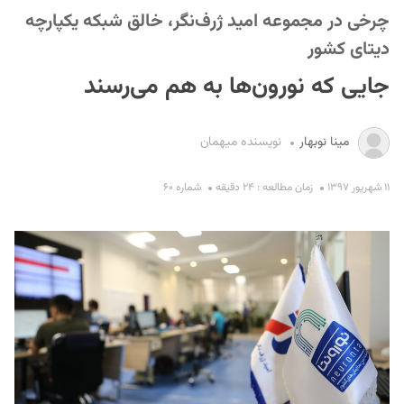
چرخی در مجموعه امید ژرف‌نگر، خالق شبکه یکپارچه
دیتای کشور
جایی که نورون‌ها به هم می‌رسند
مینا نوبهار
نویسنده میهمان
S
۱۱ شهریور ۱۳۹۷
زمان مطالعه : ۲۴ دقیقه
شماره ۶۰