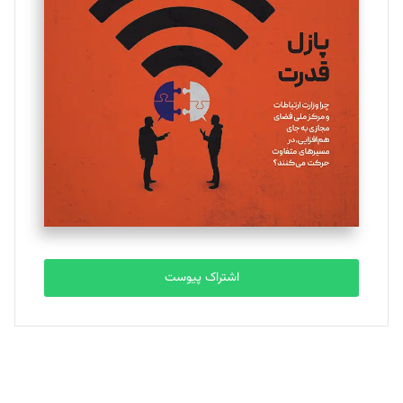
یسنا امان‌پور
تحریریه
ملینا جعفری
تحریریه
مصطفی مسجدی آرانی
تحریریه
اشتراک پیوست
بابک نقاش
تحریریه