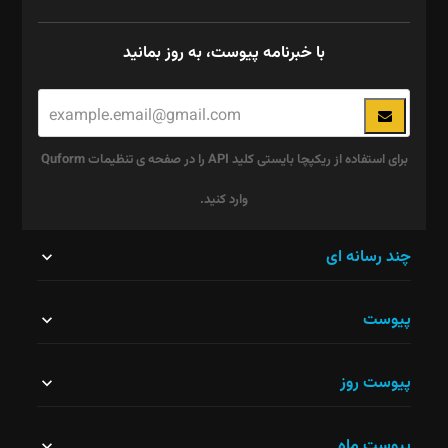
با خبرنامه پیوست، به روز بمانید
برای استفاده از ریکپچا بایستی کلید API را در صفحه ی تنظیمات Quform
وارد کنید.
این
چند رسانه ای
قسمت
پیوست
نباید
خالی
پیوست روز
رها
شود.
پیوست ماه