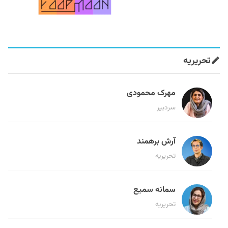
تحریریه
مهرک محمودی
سردبیر
آرش برهمند
تحریریه
سمانه سمیع
تحریریه