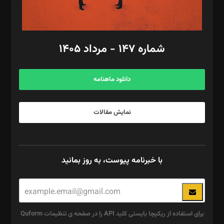
مد‌یر توسعه تجاری: کامبیز برید‌
امور مالی: شاپور رهبری، محمد‌ کاظمی‌نیا
امور اد‌اری: راضیه محمود‌ی
شماره ۱۴۷ - مرداد ۱۴۰۵
مرکز تماس: ۰۲۱۴۲۸۲۴۰۰۰
آگهی و مشترکین: ۰۹۱۹۹۹۹۰۴۵۴
دانلود ماهنامه
نمایش مقالات
با خبرنامه پیوست، به روز بمانید
برای استفاده از ریکپچا بایستی کلید API را در صفحه ی تنظیمات Quform