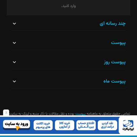
وارد کنید.
این
چند رسانه ای
قسمت
پیوست
نباید
خالی
پیوست روز
رها
شود.
پیوست ماه
x
تمامی حقوق متعلق به ماهنامه
پیوست
بوده و نقل مقالات با ذکر منبع و لینک به سایت
ماهنامه آزاد است