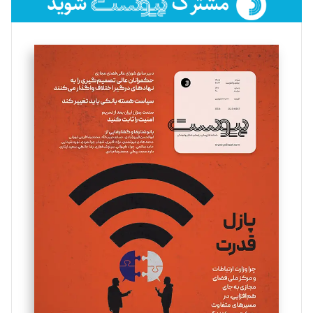
فائزه فتحی رستمی
تحریریه
سروش کرمیان
تحریریه
مینا پاکدل
تحریریه
یسنا امان‌پور
تحریریه
ملینا جعفری
تحریریه