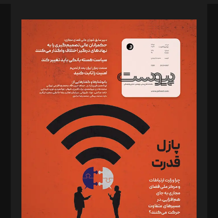
صاحب امتیاز: موسسه پرسش (پویندگان راز ستاره شمال)
مدیر مسئول: محمدباقر اثنی‌عشری
سردبیر: مهرک محمودی
دبیر تحریریه: میثم قاسمی
د‌بیر ناداستان: سمانه سمیع
د‌بیر خدمت و تجارت: ابوالفضل رجبی
د‌بیر حقوق فناوری: حسام‌الدین ایپکچی
د‌بیر پیوست جهان: مینا پاکدل
د‌بیر تحریریه آنلاین: بابک نقاش
تحریریه‌: مجتبی محمود‌ی، آرش برهمند، یسنا امان‌پور، سروش کرمیان،
مصطفی مسجدی آرانی، ابوالفضل رجبی، زهرا فکرانه، فائزه فتحی
رستمی،مصطفی باستان
ویرایش: نگار استاد‌‌آقا
طراح یونیفرم: مجید توکلی
فیلمبرداری و عکاسی: امیر شفیعی، مانی لطفی زاده
گرافیک و صفحه‌آرایی: سید‌سبحان‌علی ثابت