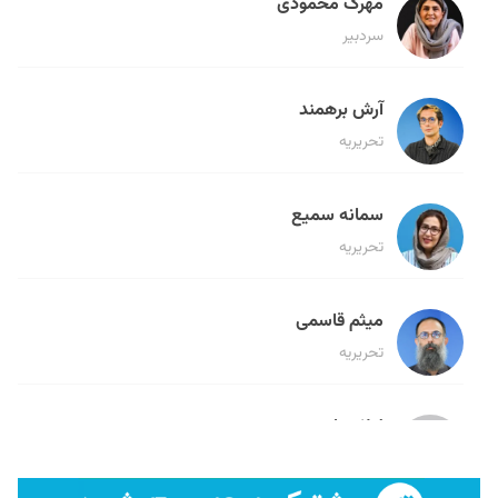
مهرک محمودی
سردبیر
آرش برهمند
تحریریه
سمانه سمیع
تحریریه
میثم قاسمی
تحریریه
لیلا حنارود
تحریریه