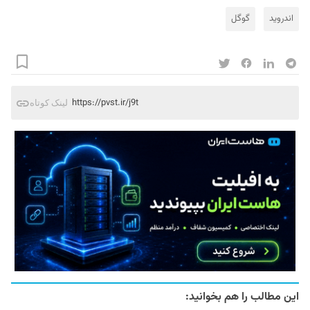
اندروید
گوگل
https://pvst.ir/j9t
لینک کوتاه
این مطالب را هم بخوانید: