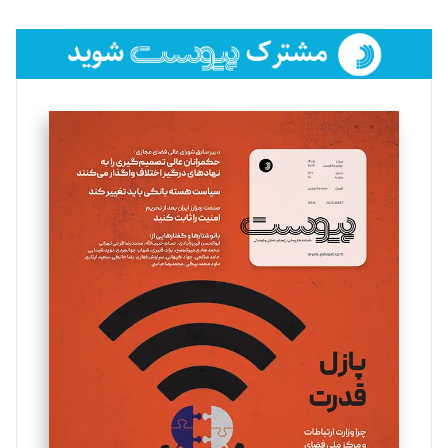
تحریریه
فائزه فتحی رستمی
تحریریه
سروش کرمیان
تحریریه
مینا پاکدل
تحریریه
یسنا امان‌پور
تحریریه