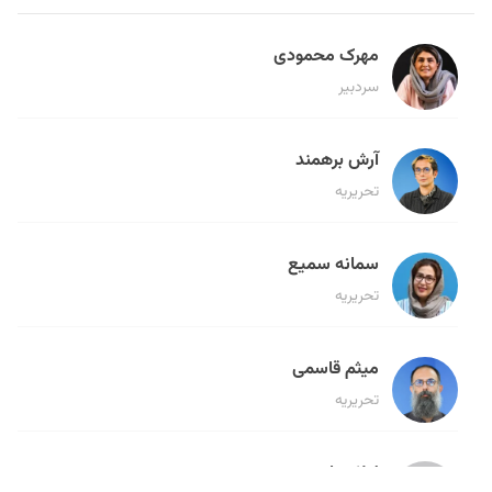
مهرک محمودی
سردبیر
آرش برهمند
تحریریه
سمانه سمیع
تحریریه
میثم قاسمی
تحریریه
لیلا حنارود