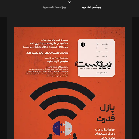
بیشتر بدانید
پیوست هستید.
صاحب امتیاز: موسسه پرسش (پویندگان راز ستاره شمال)
مدیر مسئول: محمدباقر اثنی‌عشری
سردبیر: مهرک محمودی
دبیر تحریریه: میثم قاسمی
د‌بیر ناداستان: سمانه سمیع
د‌بیر خدمت و تجارت: ابوالفضل رجبی
د‌بیر حقوق فناوری: حسام‌الدین ایپکچی
د‌بیر پیوست جهان: مینا پاکدل
د‌بیر تحریریه آنلاین: بابک نقاش
تحریریه‌: مجتبی محمود‌ی، آرش برهمند، یسنا امان‌پور، سروش کرمیان،
مصطفی مسجدی آرانی، ابوالفضل رجبی، زهرا فکرانه، فائزه فتحی
رستمی،مصطفی باستان
ویرایش: نگار استاد‌‌آقا
طراح یونیفرم: مجید توکلی