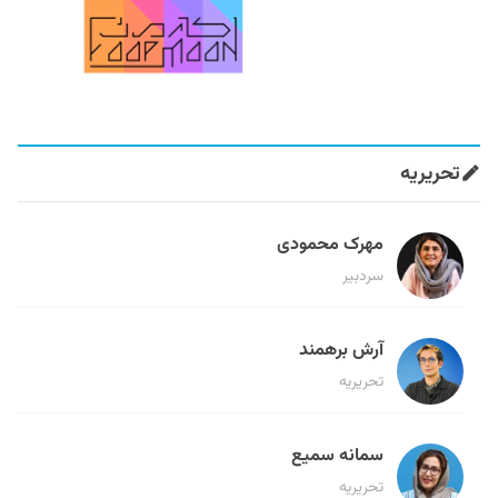
تحریریه
مهرک محمودی
سردبیر
آرش برهمند
تحریریه
سمانه سمیع
تحریریه