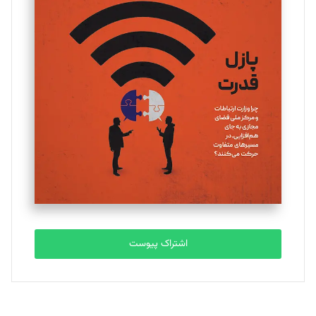
تحریریه
یسنا امان‌پور
تحریریه
ملینا جعفری
تحریریه
مصطفی مسجدی آرانی
تحریریه
اشتراک پیوست
بابک نقاش
تحریریه