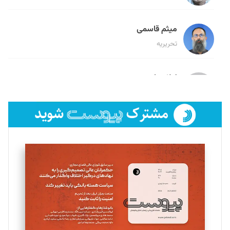
میثم قاسمی
تحریریه
لیلا حنارود
تحریریه
فائزه فتحی رستمی
تحریریه
سروش کرمیان
تحریریه
مینا پاکدل