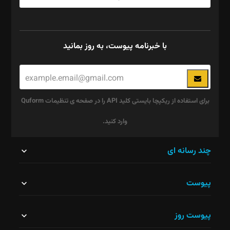
با خبرنامه پیوست، به روز بمانید
برای استفاده از ریکپچا بایستی کلید API را در صفحه ی تنظیمات Quform
وارد کنید.
این
چند رسانه ای
قسمت
پیوست
نباید
خالی
پیوست روز
رها