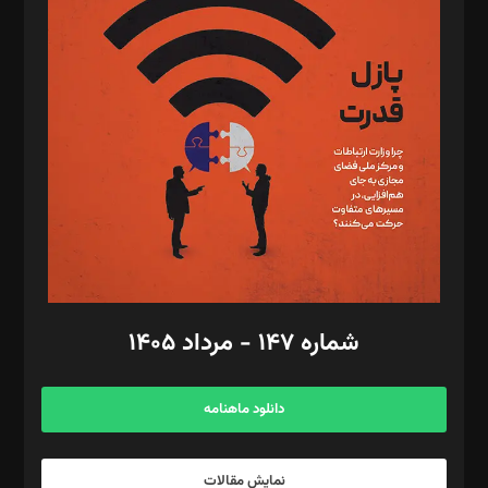
د‌بیر تحریریه آنلاین: بابک نقاش
تحریریه‌: مجتبی محمود‌ی، آرش برهمند، یسنا امان‌پور، سروش کرمیان،
مصطفی مسجدی آرانی، ابوالفضل رجبی، زهرا فکرانه، فائزه فتحی
رستمی،مصطفی باستان
ویرایش: نگار استاد‌‌آقا
طراح یونیفرم: مجید توکلی
فیلمبرداری و عکاسی: امیر شفیعی، مانی لطفی زاده
گرافیک و صفحه‌آرایی: سید‌سبحان‌علی ثابت
مد‌یر توسعه تجاری: کامبیز برید‌
امور مالی: شاپور رهبری، محمد‌ کاظمی‌نیا
امور اد‌اری: راضیه محمود‌ی
شماره ۱۴۷ - مرداد ۱۴۰۵
مرکز تماس: ۰۲۱۴۲۸۲۴۰۰۰
آگهی و مشترکین: ۰۹۱۹۹۹۹۰۴۵۴
دانلود ماهنامه
نمایش مقالات