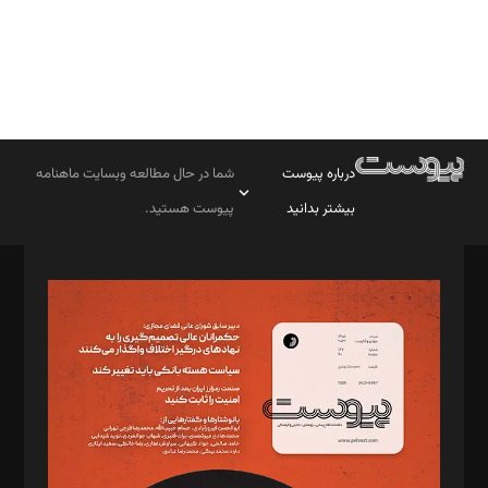
درباره پیوست
شما در حال مطالعه وبسایت ماهنامه
بیشتر بدانید
پیوست هستید.
صاحب امتیاز: موسسه پرسش (پویندگان راز ستاره شمال)
مدیر مسئول: محمدباقر اثنی‌عشری
سردبیر: مهرک محمودی
دبیر تحریریه: میثم قاسمی
د‌بیر ناداستان: سمانه سمیع
د‌بیر خدمت و تجارت: ابوالفضل رجبی
د‌بیر حقوق فناوری: حسام‌الدین ایپکچی
د‌بیر پیوست جهان: مینا پاکدل