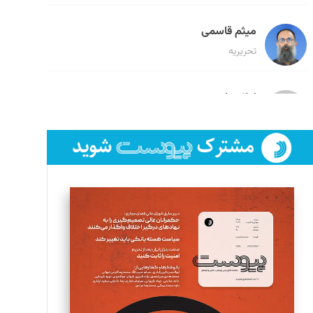
میثم قاسمی
تحریریه
لیلا حنارود
تحریریه
فائزه فتحی رستمی
تحریریه
سروش کرمیان
تحریریه
مینا پاکدل