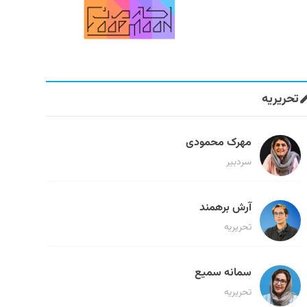
تحریریه
مهرک محمودی
سردبیر
آرش برهمند
تحریریه
سمانه سمیع
تحریریه