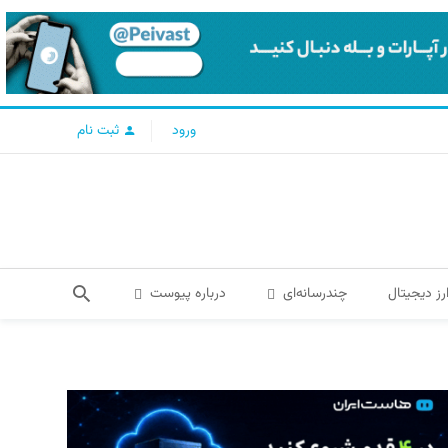
ورود
ثبت نام
رز دیجیتال
چندرسانه‌ای
درباره پیوست