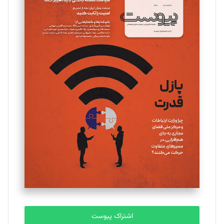
تحریریه
مینا پاکدل
تحریریه
یسنا امان‌پور
تحریریه
ملینا جعفری
تحریریه
مصطفی مسجدی آرانی
تحریریه
اشتراک پیوست