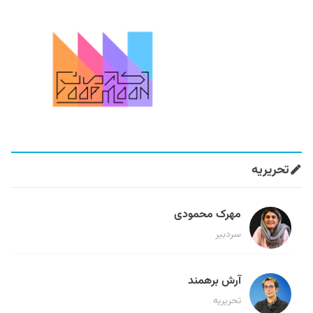
تحریریه
مهرک محمودی
سردبیر
آرش برهمند
تحریریه