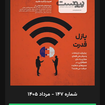
د‌بیر خدمت و تجارت: ابوالفضل رجبی
د‌بیر حقوق فناوری: حسام‌الدین ایپکچی
د‌بیر پیوست جهان: مینا پاکدل
د‌بیر تحریریه آنلاین: بابک نقاش
تحریریه‌: مجتبی محمود‌ی، آرش برهمند، یسنا امان‌پور، سروش کرمیان،
مصطفی مسجدی آرانی، ابوالفضل رجبی، زهرا فکرانه، فائزه فتحی
رستمی،مصطفی باستان
ویرایش: نگار استاد‌‌آقا
طراح یونیفرم: مجید توکلی
فیلمبرداری و عکاسی: امیر شفیعی، مانی لطفی زاده
گرافیک و صفحه‌آرایی: سید‌سبحان‌علی ثابت
مد‌یر توسعه تجاری: کامبیز برید‌
امور مالی: شاپور رهبری، محمد‌ کاظمی‌نیا
امور اد‌اری: راضیه محمود‌ی
شماره ۱۴۷ - مرداد ۱۴۰۵
مرکز تماس: ۰۲۱۴۲۸۲۴۰۰۰
آگهی و مشترکین: ۰۹۱۹۹۹۹۰۴۵۴