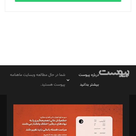
بابک نقاش
تحریریه
درباره پیوست
شما در حال مطالعه وبسایت ماهنامه
بیشتر بدانید
پیوست هستید.
صاحب امتیاز: موسسه پرسش (پویندگان راز ستاره شمال)
مدیر مسئول: محمدباقر اثنی‌عشری
سردبیر: مهرک محمودی
دبیر تحریریه: میثم قاسمی
د‌بیر ناداستان: سمانه سمیع