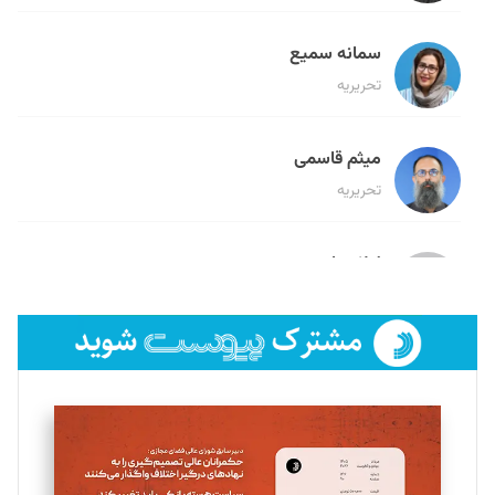
سمانه سمیع
تحریریه
میثم قاسمی
تحریریه
لیلا حنارود
تحریریه
فائزه فتحی رستمی
تحریریه
سروش کرمیان