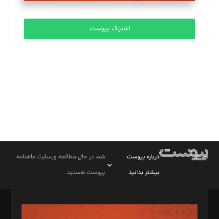
تحریریه
اشتراک پیوست
بابک نقاش
تحریریه
درباره پیوست
شما در حال مطالعه وبسایت ماهنامه
بیشتر بدانید
پیوست هستید.
صاحب امتیاز: موسسه پرسش (پویندگان راز ستاره شمال)
مدیر مسئول: محمدباقر اثنی‌عشری