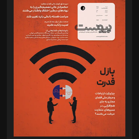
سردبیر: مهرک محمودی
دبیر تحریریه: میثم قاسمی
د‌بیر ناداستان: سمانه سمیع
د‌بیر خدمت و تجارت: ابوالفضل رجبی
د‌بیر حقوق فناوری: حسام‌الدین ایپکچی
د‌بیر پیوست جهان: مینا پاکدل
د‌بیر تحریریه آنلاین: بابک نقاش
تحریریه‌: مجتبی محمود‌ی، آرش برهمند، یسنا امان‌پور، سروش کرمیان،
مصطفی مسجدی آرانی، ابوالفضل رجبی، زهرا فکرانه، فائزه فتحی
رستمی،مصطفی باستان
ویرایش: نگار استاد‌‌آقا
طراح یونیفرم: مجید توکلی
فیلمبرداری و عکاسی: امیر شفیعی، مانی لطفی زاده
گرافیک و صفحه‌آرایی: سید‌سبحان‌علی ثابت
مد‌یر توسعه تجاری: کامبیز برید‌
امور مالی: شاپور رهبری، محمد‌ کاظمی‌نیا