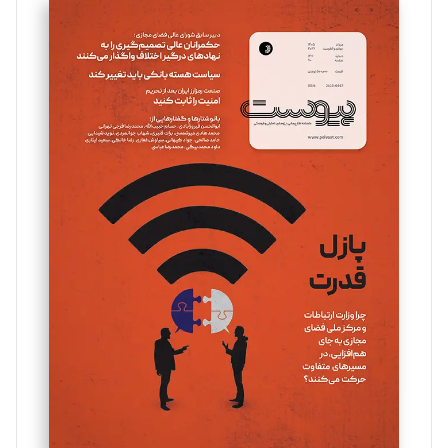
سروش کرمیان
تحریریه
مینا پاکدل
تحریریه
یسنا امان‌پور
تحریریه
ملینا جعفری
تحریریه
مصطفی مسجدی آرانی