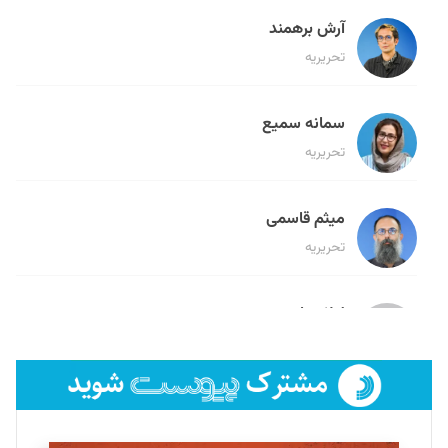
آرش برهمند
تحریریه
سمانه سمیع
تحریریه
میثم قاسمی
تحریریه
لیلا حنارود
تحریریه
فائزه فتحی رستمی
تحریریه