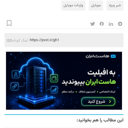
خبر ویژه
موبایل
واردات موبایل
https://pvst.ir/gh1
لینک کوتاه
این مطالب را هم بخوانید: