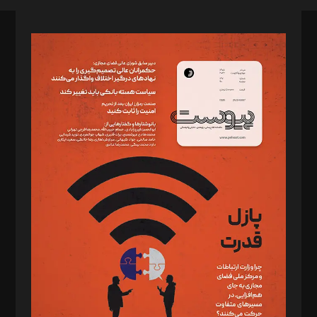
صاحب امتیاز: موسسه پرسش (پویندگان راز ستاره شمال)
مدیر مسئول: محمدباقر اثنی‌عشری
سردبیر: مهرک محمودی
دبیر تحریریه: میثم قاسمی
د‌بیر ناداستان: سمانه سمیع
د‌بیر خدمت و تجارت: ابوالفضل رجبی
د‌بیر حقوق فناوری: حسام‌الدین ایپکچی
د‌بیر پیوست جهان: مینا پاکدل
د‌بیر تحریریه آنلاین: بابک نقاش
تحریریه‌: مجتبی محمود‌ی، آرش برهمند، یسنا امان‌پور، سروش کرمیان،
مصطفی مسجدی آرانی، ابوالفضل رجبی، زهرا فکرانه، فائزه فتحی
رستمی،مصطفی باستان
ویرایش: نگار استاد‌‌آقا
طراح یونیفرم: مجید توکلی
فیلمبرداری و عکاسی: امیر شفیعی، مانی لطفی زاده