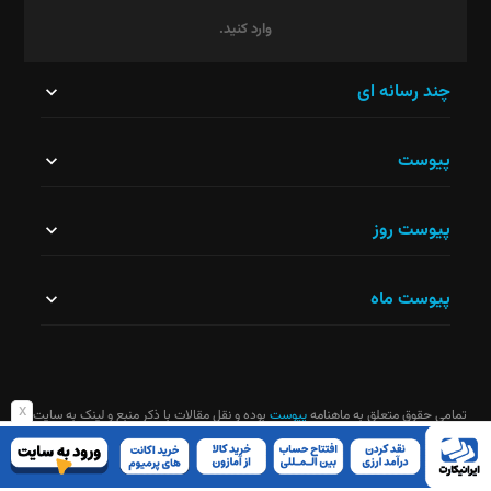
وارد کنید.
این
چند رسانه ای
قسمت
پیوست
نباید
خالی
پیوست روز
رها
شود.
پیوست ماه
x
تمامی حقوق متعلق به ماهنامه
پیوست
بوده و نقل مقالات با ذکر منبع و لینک به سایت
ماهنامه آزاد است