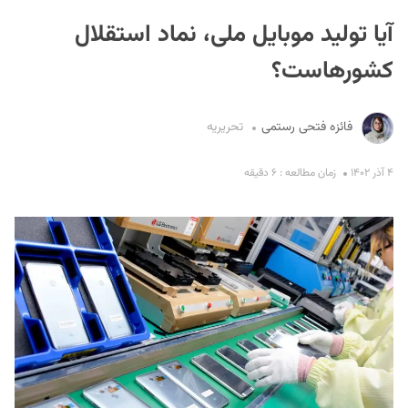
آیا تولید موبایل ملی، نماد استقلال
کشورهاست؟
فائزه فتحی رستمی
تحریریه
S
۴ آذر ۱۴۰۲
زمان مطالعه : ۶ دقیقه