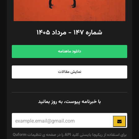
گرافیک و صفحه‌آرایی: سید‌سبحان‌علی ثابت
مد‌یر توسعه تجاری: کامبیز برید‌
امور مالی: شاپور رهبری، محمد‌ کاظمی‌نیا
امور اد‌اری: راضیه محمود‌ی
شماره ۱۴۷ - مرداد ۱۴۰۵
مرکز تماس: ۰۲۱۴۲۸۲۴۰۰۰
آگهی و مشترکین: ۰۹۱۹۹۹۹۰۴۵۴
دانلود ماهنامه
نمایش مقالات
با خبرنامه پیوست، به روز بمانید
برای استفاده از ریکپچا بایستی کلید API را در صفحه ی تنظیمات Quform