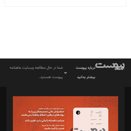
تحریریه
درباره پیوست
شما در حال مطالعه وبسایت ماهنامه
بیشتر بدانید
پیوست هستید.
صاحب امتیاز: موسسه پرسش (پویندگان راز ستاره شمال)
مدیر مسئول: محمدباقر اثنی‌عشری
سردبیر: مهرک محمودی
دبیر تحریریه: میثم قاسمی
د‌بیر ناداستان: سمانه سمیع