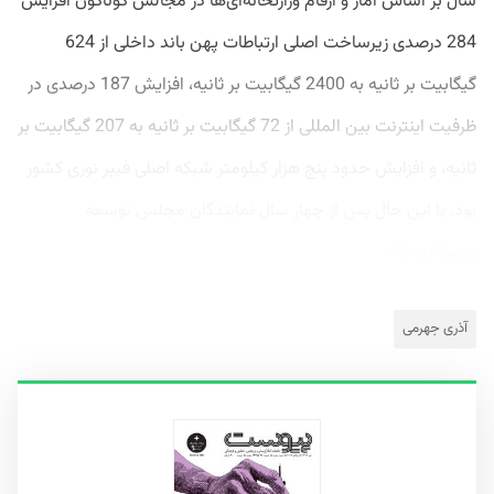
سال بر اساس آمار و ارقام وزارتخانه‌ای‌ها در مجالس گوناگون افزایش
284 درصدی زیرساخت اصلی ارتباطات پهن باند داخلی از 624
گیگابیت بر ثانیه به 2400 گیگابیت بر ثانیه، افزایش 187 درصدی در
ظرفیت اینترنت بین المللی از 72 گیگابیت بر ثانیه به 207 گیگابیت بر
ثانیه، و افزایش حدود پنج هزار کیلومتر شبکه اصلی فیبر نوری کشور
بود. با این حال پس از چهار سال نمایندگان مجلس توسعه
زیرساخت را...
آذری جهرمی