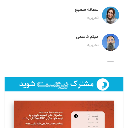
سمانه سمیع
تحریریه
میثم قاسمی
تحریریه
لیلا حنارود
تحریریه
فائزه فتحی رستمی
تحریریه
سروش کرمیان
تحریریه