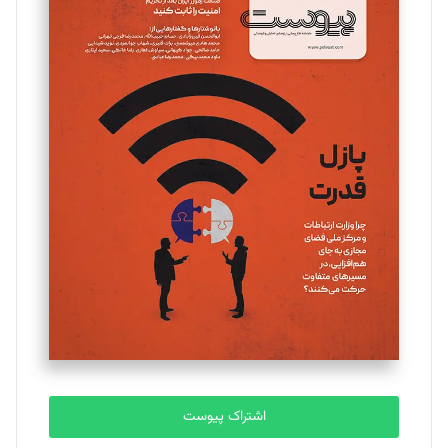
مینا پاکدل
تحریریه
یسنا امان‌پور
تحریریه
ملینا جعفری
تحریریه
مصطفی مسجدی آرانی
تحریریه
اشتراک پیوست
بابک نقاش