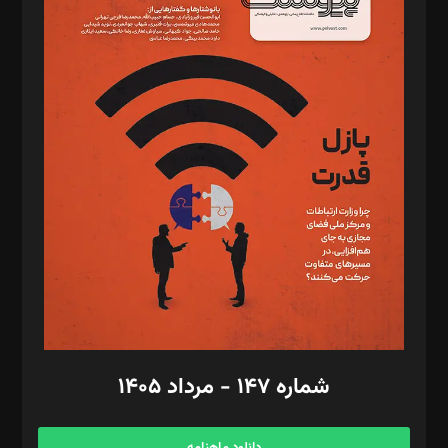
د‌بیر خدمت و تجارت: ابوالفضل رجبی
د‌بیر حقوق فناوری: حسام‌الدین ایپکچی
د‌بیر پیوست جهان: مینا پاکدل
د‌بیر تحریریه آنلاین: بابک نقاش
تحریریه‌: مجتبی محمود‌ی، آرش برهمند، یسنا امان‌پور، سروش کرمیان،
مصطفی مسجدی آرانی، ابوالفضل رجبی، زهرا فکرانه، فائزه فتحی
رستمی،مصطفی باستان
ویرایش: نگار استاد‌‌آقا
طراح یونیفرم: مجید توکلی
فیلمبرداری و عکاسی: امیر شفیعی، مانی لطفی زاده
گرافیک و صفحه‌آرایی: سید‌سبحان‌علی ثابت
مد‌یر توسعه تجاری: کامبیز برید‌
امور مالی: شاپور رهبری، محمد‌ کاظمی‌نیا
امور اد‌اری: راضیه محمود‌ی
شماره ۱۴۷ - مرداد ۱۴۰۵
مرکز تماس: ۰۲۱۴۲۸۲۴۰۰۰
آگهی و مشترکین: ۰۹۱۹۹۹۹۰۴۵۴