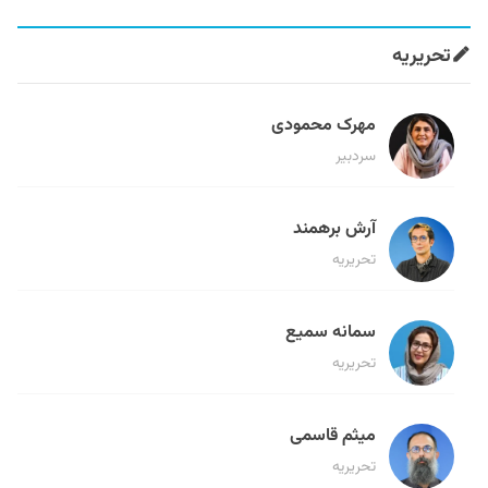
تحریریه
مهرک محمودی
سردبیر
آرش برهمند
تحریریه
سمانه سمیع
تحریریه
میثم قاسمی
تحریریه