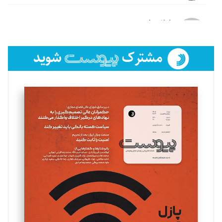
لیلا حنارود
تحریریه
فائزه فتحی رستمی
تحریریه
سروش کرمیان
تحریریه
مینا پاکدل
تحریریه
یسنا امان‌پور