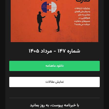
ویرایش: نگار استاد‌‌آقا
طراح یونیفرم: مجید توکلی
فیلمبرداری و عکاسی: امیر شفیعی، مانی لطفی زاده
گرافیک و صفحه‌آرایی: سید‌سبحان‌علی ثابت
مد‌یر توسعه تجاری: کامبیز برید‌
امور مالی: شاپور رهبری، محمد‌ کاظمی‌نیا
امور اد‌اری: راضیه محمود‌ی
شماره ۱۴۷ - مرداد ۱۴۰۵
مرکز تماس: ۰۲۱۴۲۸۲۴۰۰۰
آگهی و مشترکین: ۰۹۱۹۹۹۹۰۴۵۴
دانلود ماهنامه
نمایش مقالات
با خبرنامه پیوست، به روز بمانید