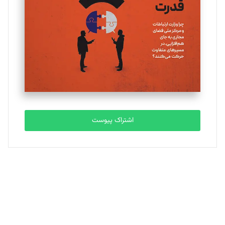
تحریریه
ملینا جعفری
تحریریه
مصطفی مسجدی آرانی
تحریریه
اشتراک پیوست
بابک نقاش
تحریریه