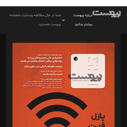
درباره پیوست
شما در حال مطالعه وبسایت ماهنامه
بیشتر بدانید
پیوست هستید.
صاحب امتیاز: موسسه پرسش (پویندگان راز ستاره شمال)
مدیر مسئول: محمدباقر اثنی‌عشری
سردبیر: مهرک محمودی
دبیر تحریریه: میثم قاسمی
د‌بیر ناداستان: سمانه سمیع
د‌بیر خدمت و تجارت: ابوالفضل رجبی
د‌بیر حقوق فناوری: حسام‌الدین ایپکچی
د‌بیر پیوست جهان: مینا پاکدل
د‌بیر تحریریه آنلاین: بابک نقاش
تحریریه‌: مجتبی محمود‌ی، آرش برهمند، یسنا امان‌پور، سروش کرمیان،
مصطفی مسجدی آرانی، ابوالفضل رجبی، زهرا فکرانه، فائزه فتحی
رستمی،مصطفی باستان