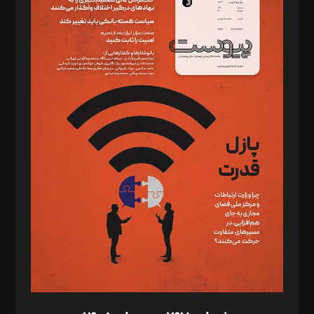
دبیر تحریریه: میثم قاسمی
د‌بیر ناداستان: سمانه سمیع
د‌بیر خدمت و تجارت: ابوالفضل رجبی
د‌بیر حقوق فناوری: حسام‌الدین ایپکچی
د‌بیر پیوست جهان: مینا پاکدل
د‌بیر تحریریه آنلاین: بابک نقاش
تحریریه‌: مجتبی محمود‌ی، آرش برهمند، یسنا امان‌پور، سروش کرمیان،
مصطفی مسجدی آرانی، ابوالفضل رجبی، زهرا فکرانه، فائزه فتحی
رستمی،مصطفی باستان
ویرایش: نگار استاد‌‌آقا
طراح یونیفرم: مجید توکلی
فیلمبرداری و عکاسی: امیر شفیعی، مانی لطفی زاده
گرافیک و صفحه‌آرایی: سید‌سبحان‌علی ثابت
مد‌یر توسعه تجاری: کامبیز برید‌
امور مالی: شاپور رهبری، محمد‌ کاظمی‌نیا
امور اد‌اری: راضیه محمود‌ی