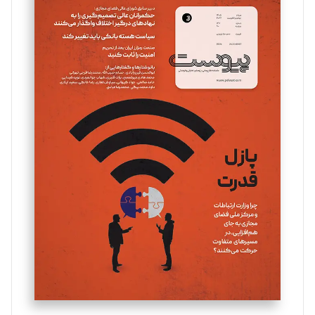
سروش کرمیان
تحریریه
مینا پاکدل
تحریریه
یسنا امان‌پور
تحریریه
ملینا جعفری
تحریریه
مصطفی مسجدی آرانی
تحریریه