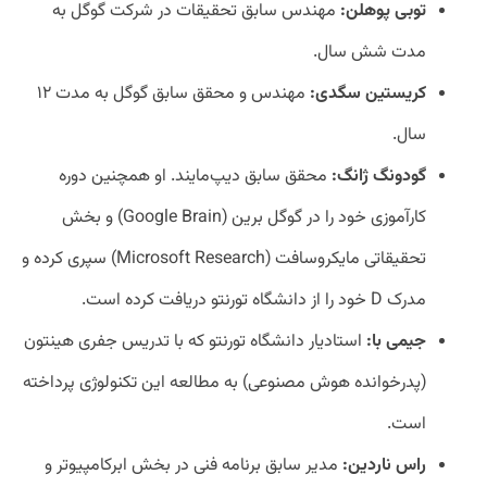
توبی پوهلن:
مهندس سابق تحقیقات در شرکت گوگل به
مدت شش سال.
کریستین سگدی:
مهندس و محقق سابق گوگل به مدت ۱۲
سال.
گودونگ ژانگ:
محقق سابق دیپ‌مایند. او همچنین دوره
کارآموزی خود را در گوگل برین (Google Brain) و بخش
تحقیقاتی مایکروسافت (Microsoft Research) سپری کرده و
مدرک D خود را از دانشگاه تورنتو دریافت کرده است.
جیمی با:
استادیار دانشگاه تورنتو که با تدریس جفری هینتون
(پدرخوانده هوش مصنوعی) به مطالعه این تکنولوژی پرداخته
است.
راس ناردین:
مدیر سابق برنامه فنی در بخش ابرکامپیوتر و