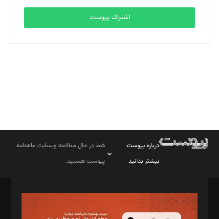
اشتراک پیوست
بابک نقاش
تحریریه
درباره پیوست
شما در حال مطالعه وبسایت ماهنامه
بیشتر بدانید
پیوست هستید.
صاحب امتیاز: موسسه پرسش (پویندگان راز ستاره شمال)
مدیر مسئول: محمدباقر اثنی‌عشری
سردبیر: مهرک محمودی