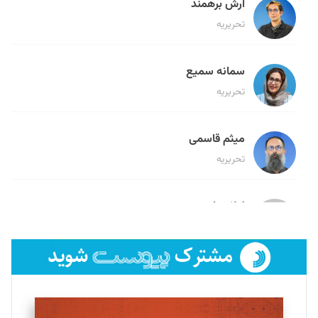
آرش برهمند
تحریریه
سمانه سمیع
تحریریه
میثم قاسمی
تحریریه
لیلا حنارود
تحریریه
فائزه فتحی رستمی
تحریریه