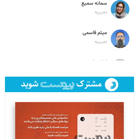
سمانه سمیع
تحریریه
میثم قاسمی
تحریریه
لیلا حنارود
تحریریه
فائزه فتحی رستمی
تحریریه
سروش کرمیان
تحریریه