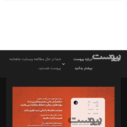
درباره پیوست
شما در حال مطالعه وبسایت ماهنامه
بیشتر بدانید
پیوست هستید.
صاحب امتیاز: موسسه پرسش (پویندگان راز ستاره شمال)
مدیر مسئول: محمدباقر اثنی‌عشری
سردبیر: مهرک محمودی
دبیر تحریریه: میثم قاسمی
د‌بیر ناداستان: سمانه سمیع
د‌بیر خدمت و تجارت: ابوالفضل رجبی