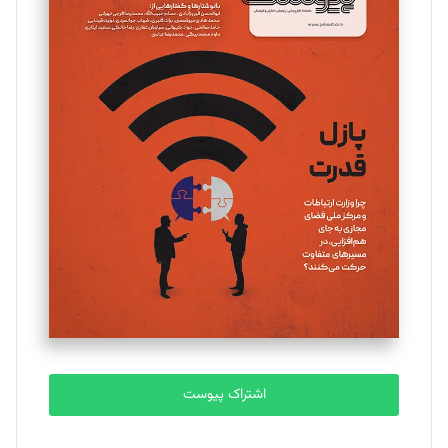
مینا پاکدل
تحریریه
یسنا امان‌پور
تحریریه
ملینا جعفری
تحریریه
مصطفی مسجدی آرانی
تحریریه
اشتراک پیوست
بابک نقاش
تحریریه