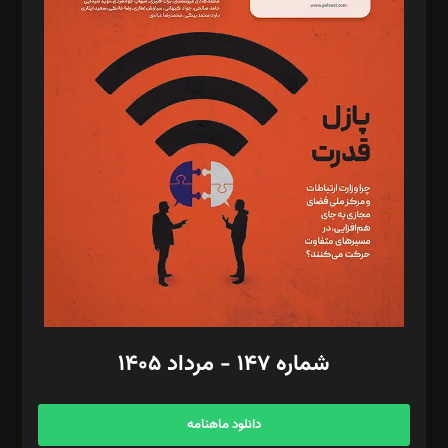
د‌بیر حقوق فناوری: حسام‌الدین ایپکچی
د‌بیر پیوست جهان: مینا پاکدل
د‌بیر تحریریه آنلاین: بابک نقاش
تحریریه‌: مجتبی محمود‌ی، آرش برهمند، یسنا امان‌پور، سروش کرمیان،
مصطفی مسجدی آرانی، ابوالفضل رجبی، زهرا فکرانه، فائزه فتحی
رستمی،مصطفی باستان
ویرایش: نگار استاد‌‌آقا
طراح یونیفرم: مجید توکلی
فیلمبرداری و عکاسی: امیر شفیعی، مانی لطفی زاده
گرافیک و صفحه‌آرایی: سید‌سبحان‌علی ثابت
مد‌یر توسعه تجاری: کامبیز برید‌
امور مالی: شاپور رهبری، محمد‌ کاظمی‌نیا
امور اد‌اری: راضیه محمود‌ی
شماره ۱۴۷ - مرداد ۱۴۰۵
مرکز تماس: ۰۲۱۴۲۸۲۴۰۰۰
آگهی و مشترکین: ۰۹۱۹۹۹۹۰۴۵۴
دانلود ماهنامه