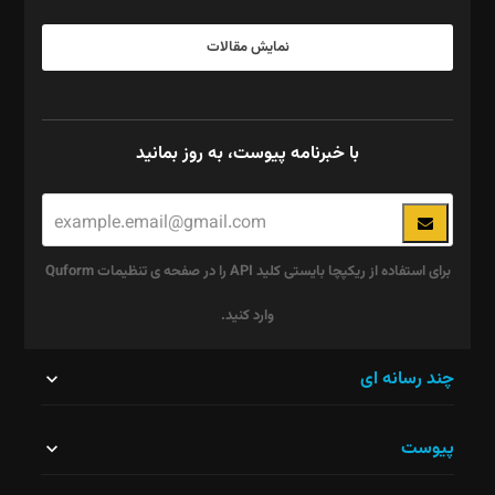
نمایش مقالات
با خبرنامه پیوست، به روز بمانید
برای استفاده از ریکپچا بایستی کلید API را در صفحه ی تنظیمات Quform
وارد کنید.
این
چند رسانه ای
قسمت
پیوست
نباید
خالی