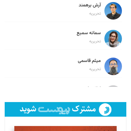
آرش برهمند
تحریریه
سمانه سمیع
تحریریه
میثم قاسمی
تحریریه
لیلا حنارود
تحریریه
فائزه فتحی رستمی
تحریریه