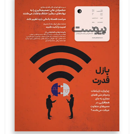
سروش کرمیان
تحریریه
مینا پاکدل
تحریریه
یسنا امان‌پور
تحریریه
ملینا جعفری
تحریریه
مصطفی مسجدی آرانی