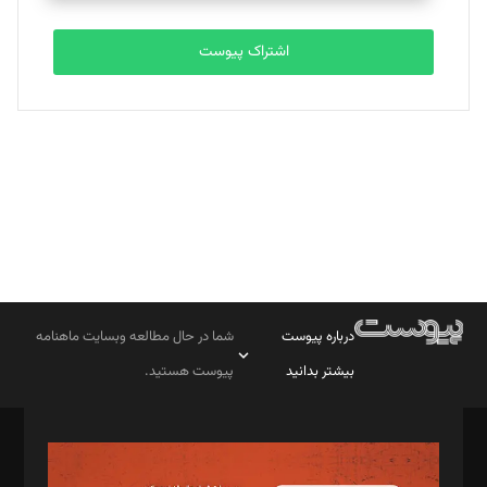
تحریریه
اشتراک پیوست
بابک نقاش
تحریریه
درباره پیوست
شما در حال مطالعه وبسایت ماهنامه
بیشتر بدانید
پیوست هستید.
صاحب امتیاز: موسسه پرسش (پویندگان راز ستاره شمال)
مدیر مسئول: محمدباقر اثنی‌عشری
سردبیر: مهرک محمودی