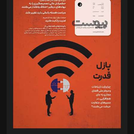
دبیر تحریریه: میثم قاسمی
د‌بیر ناداستان: سمانه سمیع
د‌بیر خدمت و تجارت: ابوالفضل رجبی
د‌بیر حقوق فناوری: حسام‌الدین ایپکچی
د‌بیر پیوست جهان: مینا پاکدل
د‌بیر تحریریه آنلاین: بابک نقاش
تحریریه‌: مجتبی محمود‌ی، آرش برهمند، یسنا امان‌پور، سروش کرمیان،
مصطفی مسجدی آرانی، ابوالفضل رجبی، زهرا فکرانه، فائزه فتحی
رستمی،مصطفی باستان
ویرایش: نگار استاد‌‌آقا
طراح یونیفرم: مجید توکلی
فیلمبرداری و عکاسی: امیر شفیعی، مانی لطفی زاده
گرافیک و صفحه‌آرایی: سید‌سبحان‌علی ثابت
مد‌یر توسعه تجاری: کامبیز برید‌
امور مالی: شاپور رهبری، محمد‌ کاظمی‌نیا
امور اد‌اری: راضیه محمود‌ی