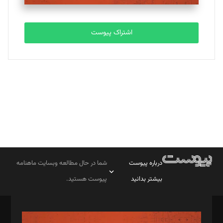
تحریریه
اشتراک پیوست
بابک نقاش
تحریریه
درباره پیوست
شما در حال مطالعه وبسایت ماهنامه
بیشتر بدانید
پیوست هستید.
صاحب امتیاز: موسسه پرسش (پویندگان راز ستاره شمال)
مدیر مسئول: محمدباقر اثنی‌عشری