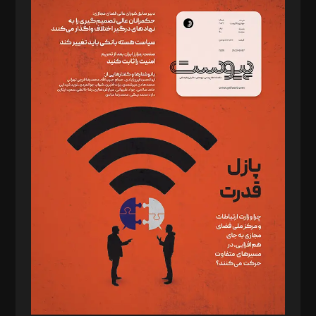
سردبیر: مهرک محمودی
دبیر تحریریه: میثم قاسمی
د‌بیر ناداستان: سمانه سمیع
د‌بیر خدمت و تجارت: ابوالفضل رجبی
د‌بیر حقوق فناوری: حسام‌الدین ایپکچی
د‌بیر پیوست جهان: مینا پاکدل
د‌بیر تحریریه آنلاین: بابک نقاش
تحریریه‌: مجتبی محمود‌ی، آرش برهمند، یسنا امان‌پور، سروش کرمیان،
مصطفی مسجدی آرانی، ابوالفضل رجبی، زهرا فکرانه، فائزه فتحی
رستمی،مصطفی باستان
ویرایش: نگار استاد‌‌آقا
طراح یونیفرم: مجید توکلی
فیلمبرداری و عکاسی: امیر شفیعی، مانی لطفی زاده
گرافیک و صفحه‌آرایی: سید‌سبحان‌علی ثابت
مد‌یر توسعه تجاری: کامبیز برید‌
امور مالی: شاپور رهبری، محمد‌ کاظمی‌نیا