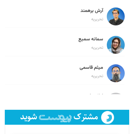
آرش برهمند
تحریریه
سمانه سمیع
تحریریه
میثم قاسمی
تحریریه
لیلا حنارود
تحریریه
فائزه فتحی رستمی
تحریریه