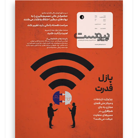
سروش کرمیان
تحریریه
مینا پاکدل
تحریریه
یسنا امان‌پور
تحریریه
ملینا جعفری
تحریریه
مصطفی مسجدی آرانی