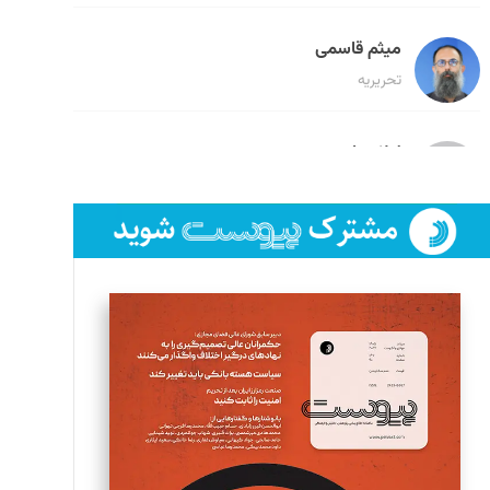
میثم قاسمی
تحریریه
لیلا حنارود
تحریریه
فائزه فتحی رستمی
تحریریه
سروش کرمیان
تحریریه
مینا پاکدل