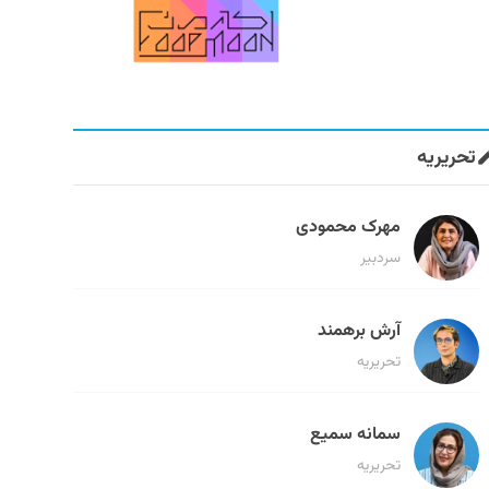
تحریریه
مهرک محمودی
سردبیر
آرش برهمند
تحریریه
سمانه سمیع
تحریریه