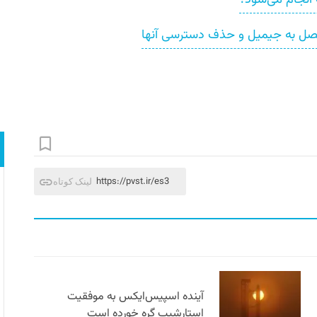
صل به جیمیل و حذف دسترسی آنها
https://pvst.ir/es3
لینک کوتاه
آینده اسپیس‌ایکس به موفقیت
استارشیپ گره خورده است