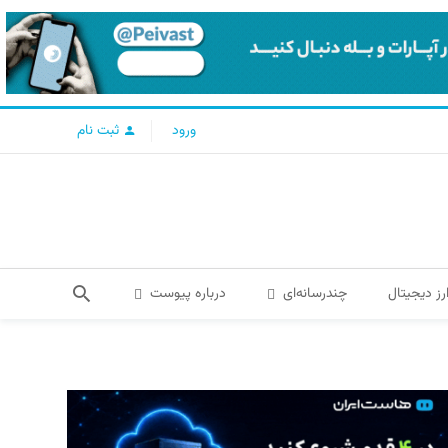
ورود
ثبت نام
رز دیجیتال
چندرسانه‌ای
درباره پیوست