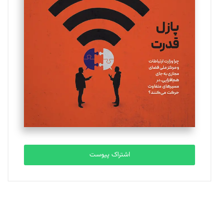
یسنا امان‌پور
تحریریه
ملینا جعفری
تحریریه
مصطفی مسجدی آرانی
تحریریه
اشتراک پیوست
بابک نقاش
تحریریه