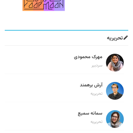
تحریریه
مهرک محمودی
سردبیر
آرش برهمند
تحریریه
سمانه سمیع
تحریریه