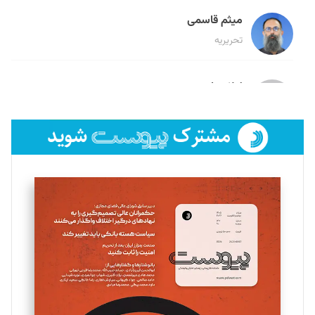
میثم قاسمی
تحریریه
لیلا حنارود
تحریریه
فائزه فتحی رستمی
تحریریه
سروش کرمیان
تحریریه
مینا پاکدل
تحریریه