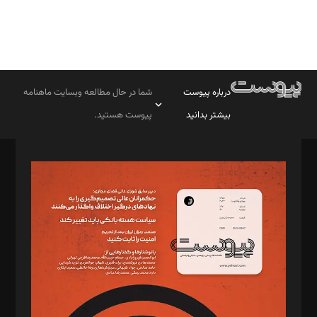
درباره پیوست
شما در حال مطالعه وبسایت ماهنامه
بیشتر بدانید
پیوست هستید.
صاحب امتیاز: موسسه پرسش (پویندگان راز ستاره شمال)
مدیر مسئول: محمدباقر اثنی‌عشری
سردبیر: مهرک محمودی
دبیر تحریریه: میثم قاسمی
د‌بیر ناداستان: سمانه سمیع
د‌بیر خدمت و تجارت: ابوالفضل رجبی
د‌بیر حقوق فناوری: حسام‌الدین ایپکچی
د‌بیر پیوست جهان: مینا پاکدل
د‌بیر تحریریه آنلاین: بابک نقاش