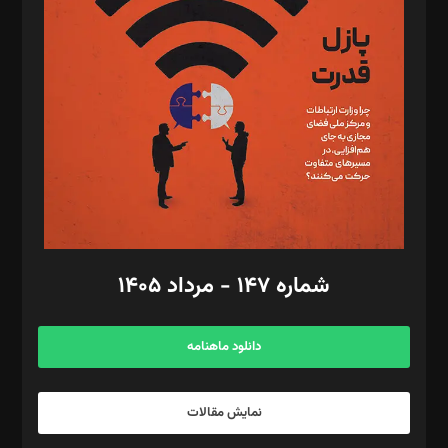
تحریریه‌: مجتبی محمود‌ی، آرش برهمند، یسنا امان‌پور، سروش کرمیان،
مصطفی مسجدی آرانی، ابوالفضل رجبی، زهرا فکرانه، فائزه فتحی
رستمی،مصطفی باستان
ویرایش: نگار استاد‌‌آقا
طراح یونیفرم: مجید توکلی
فیلمبرداری و عکاسی: امیر شفیعی، مانی لطفی زاده
گرافیک و صفحه‌آرایی: سید‌سبحان‌علی ثابت
مد‌یر توسعه تجاری: کامبیز برید‌
امور مالی: شاپور رهبری، محمد‌ کاظمی‌نیا
امور اد‌اری: راضیه محمود‌ی
شماره ۱۴۷ - مرداد ۱۴۰۵
مرکز تماس: ۰۲۱۴۲۸۲۴۰۰۰
آگهی و مشترکین: ۰۹۱۹۹۹۹۰۴۵۴
دانلود ماهنامه
نمایش مقالات