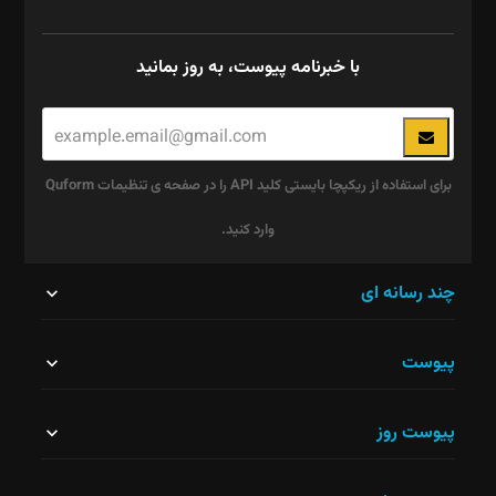
با خبرنامه پیوست، به روز بمانید
برای استفاده از ریکپچا بایستی کلید API را در صفحه ی تنظیمات Quform
وارد کنید.
این
چند رسانه ای
قسمت
پیوست
نباید
خالی
پیوست روز
رها