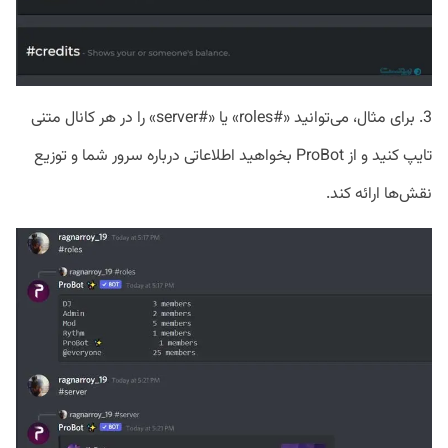
3. برای مثال، می‌توانید «#roles» یا «#server» را در هر کانال متنی
تایپ کنید و از ProBot بخواهید اطلاعاتی درباره سرور شما و توزیع
نقش‌ها ارائه کند.