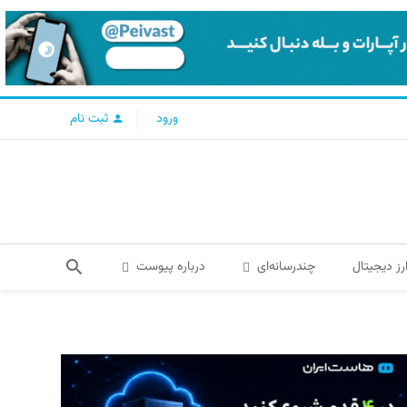
ورود
ثبت نام
رز دیجیتال
چندرسانه‌ای
درباره پیوست