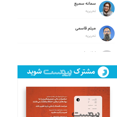
سمانه سمیع
تحریریه
میثم قاسمی
تحریریه
لیلا حنارود
تحریریه
فائزه فتحی رستمی
تحریریه
سروش کرمیان
تحریریه