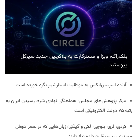
بلک‌راک، ویزا و مسترکارت به بلاکچین جدید سیرکل
پیوستند
آینده اسپیس‌ایکس به موفقیت استارشیپ گره خورده است
مرکز پژوهش‌های مجلس: هماهنگی نهادی شرط رسیدن ایران به
رتبه ۷۵ دولت الکترونیکی است
کردی، لری، بلوچی، لکی و گیلکی؛ زبان‌هایی که در عصر هوش
مصنوعی برای بقا به داده نیاز دارند