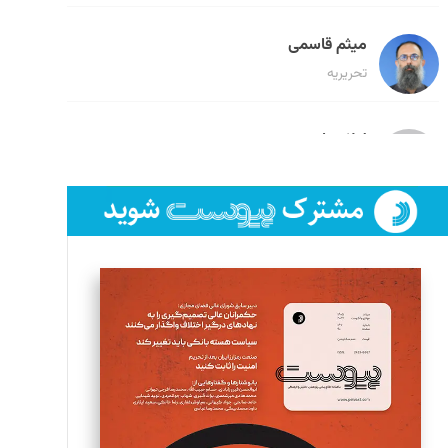
میثم قاسمی
تحریریه
لیلا حنارود
تحریریه
فائزه فتحی رستمی
تحریریه
سروش کرمیان
تحریریه
مینا پاکدل