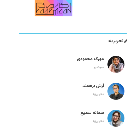
تحریریه
مهرک محمودی
سردبیر
آرش برهمند
تحریریه
سمانه سمیع
تحریریه