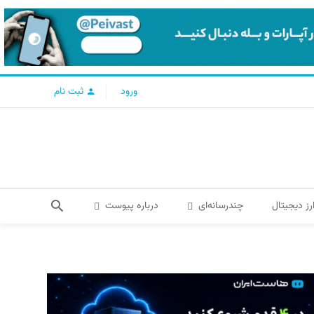
ورود
ثبت نام
رز دیجیتال
چندرسانه‌ای
درباره پیوست