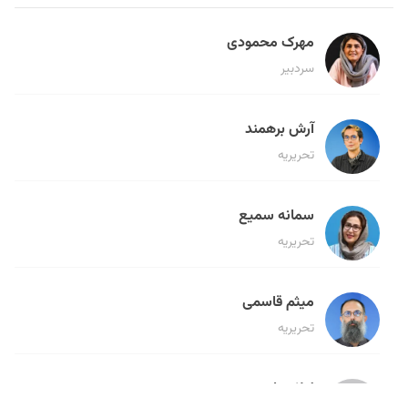
مهرک محمودی
سردبیر
آرش برهمند
تحریریه
سمانه سمیع
تحریریه
میثم قاسمی
تحریریه
لیلا حنارود