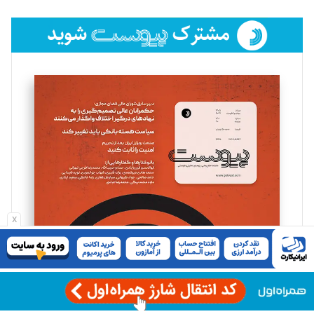
تحریریه
فائزه فتحی رستمی
تحریریه
سروش کرمیان
تحریریه
مینا پاکدل
تحریریه
x
یسنا امان‌پور
تحریریه