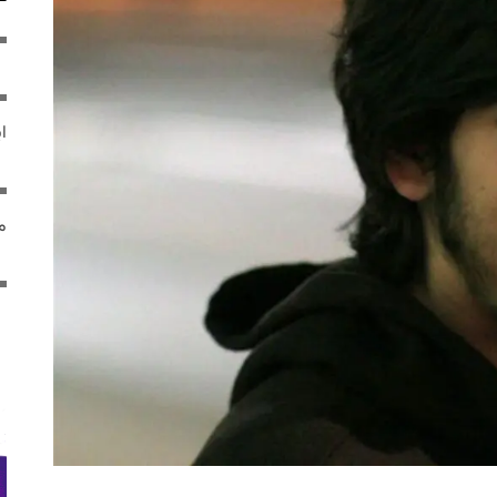
ایر
مص