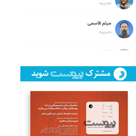
تحریریه
میثم قاسمی
تحریریه
لیلا حنارود
تحریریه
فائزه فتحی رستمی
تحریریه
سروش کرمیان
تحریریه