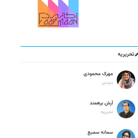
تحریریه
مهرک محمودی
سردبیر
آرش برهمند
تحریریه
سمانه سمیع