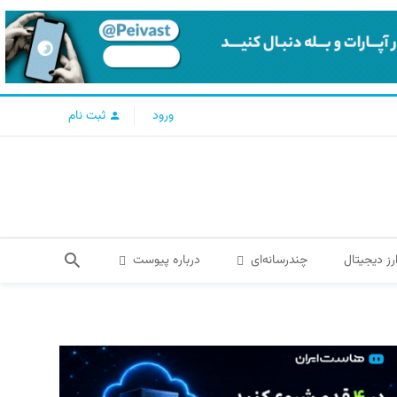
ورود
ثبت نام
رز دیجیتال
چندرسانه‌ای
درباره پیوست