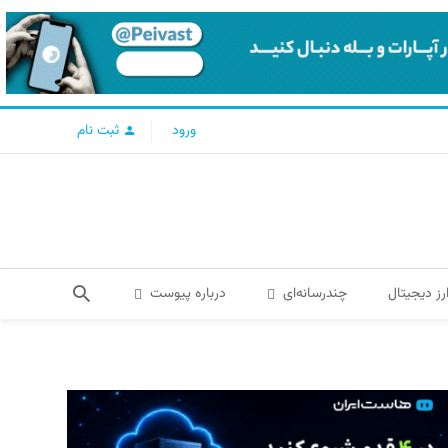
ورود
ثبت نام
رز دیجیتال
چندرسانه‌ای
درباره پیوست