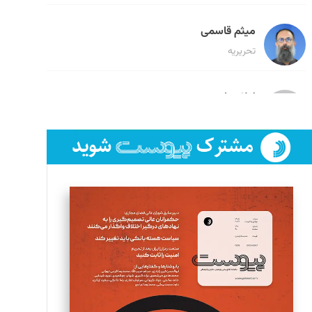
میثم قاسمی
تحریریه
لیلا حنارود
تحریریه
فائزه فتحی رستمی
تحریریه
سروش کرمیان
تحریریه
مینا پاکدل