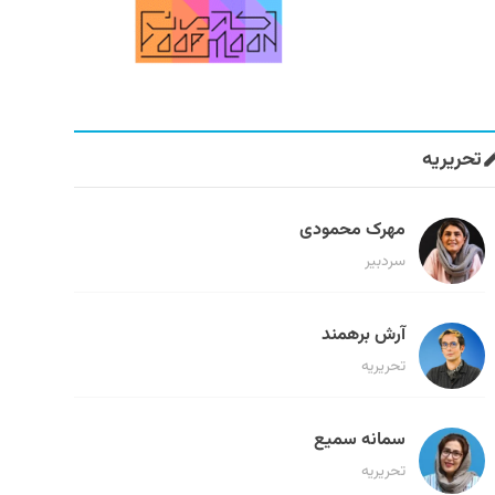
تحریریه
مهرک محمودی
سردبیر
آرش برهمند
تحریریه
سمانه سمیع
تحریریه