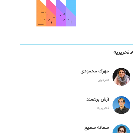
تحریریه
مهرک محمودی
سردبیر
آرش برهمند
تحریریه
سمانه سمیع