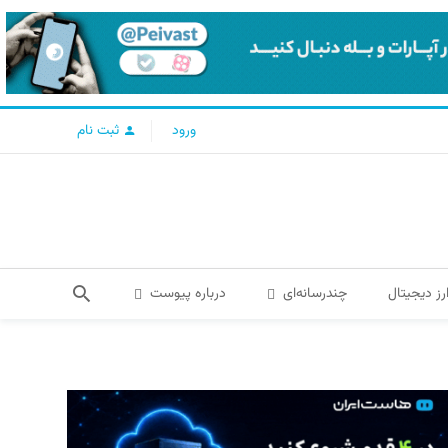
ورود
ثبت نام
رز دیجیتال
چندرسانه‌ای
درباره پیوست