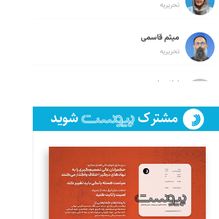
تحریریه
میثم قاسمی
تحریریه
لیلا حنارود
تحریریه
فائزه فتحی رستمی
تحریریه
سروش کرمیان
تحریریه