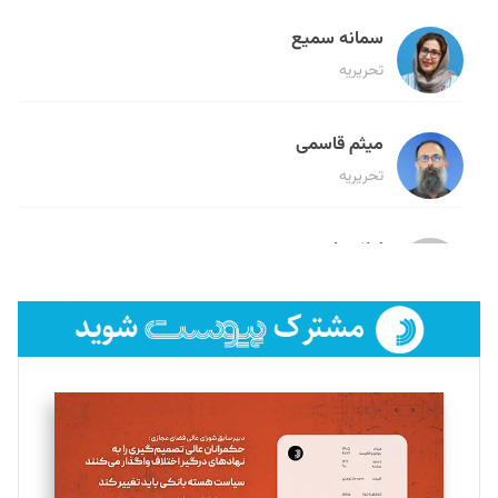
سمانه سمیع
تحریریه
میثم قاسمی
تحریریه
لیلا حنارود
تحریریه
فائزه فتحی رستمی
تحریریه
سروش کرمیان
تحریریه