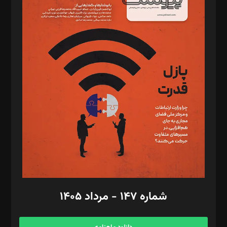
د‌بیر خدمت و تجارت: ابوالفضل رجبی
د‌بیر حقوق فناوری: حسام‌الدین ایپکچی
د‌بیر پیوست جهان: مینا پاکدل
د‌بیر تحریریه آنلاین: بابک نقاش
تحریریه‌: مجتبی محمود‌ی، آرش برهمند، یسنا امان‌پور، سروش کرمیان،
مصطفی مسجدی آرانی، ابوالفضل رجبی، زهرا فکرانه، فائزه فتحی
رستمی،مصطفی باستان
ویرایش: نگار استاد‌‌آقا
طراح یونیفرم: مجید توکلی
فیلمبرداری و عکاسی: امیر شفیعی، مانی لطفی زاده
گرافیک و صفحه‌آرایی: سید‌سبحان‌علی ثابت
مد‌یر توسعه تجاری: کامبیز برید‌
امور مالی: شاپور رهبری، محمد‌ کاظمی‌نیا
امور اد‌اری: راضیه محمود‌ی
شماره ۱۴۷ - مرداد ۱۴۰۵
مرکز تماس: ۰۲۱۴۲۸۲۴۰۰۰
آگهی و مشترکین: ۰۹۱۹۹۹۹۰۴۵۴