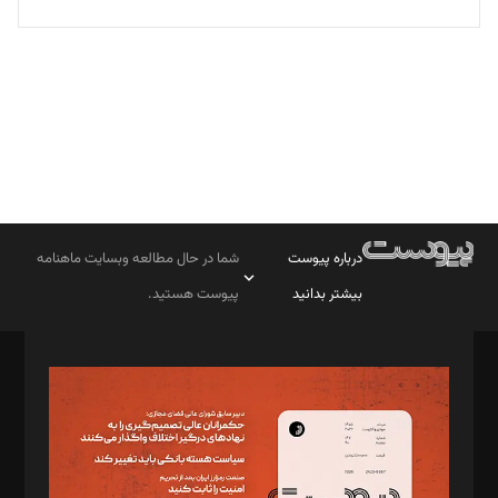
تحریریه
درباره پیوست
شما در حال مطالعه وبسایت ماهنامه
بیشتر بدانید
پیوست هستید.
صاحب امتیاز: موسسه پرسش (پویندگان راز ستاره شمال)
مدیر مسئول: محمدباقر اثنی‌عشری
سردبیر: مهرک محمودی
دبیر تحریریه: میثم قاسمی
د‌بیر ناداستان: سمانه سمیع