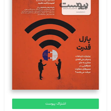
مینا پاکدل
تحریریه
یسنا امان‌پور
تحریریه
ملینا جعفری
تحریریه
مصطفی مسجدی آرانی
تحریریه
اشتراک پیوست
بابک نقاش