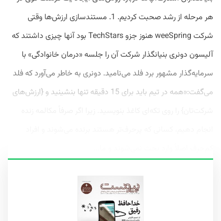
هر مرحله از رشد صحبت کردیم. 1. مستندسازی ارزش‌ها وقتی
شرکت weeSpring هنوز جزو TechStars بود آنها چیزی داشتند که
آلیسون دونری بنیانگذار شرکت آن را جلسه «درمان خانوادگی» با
سرمایه‌گذار مشهور برد فلد می‌نامید. دونری به خاطر می‌آورد که فلد
می‌گفت:«همه در تیم باید برای 15 دقیقه تنها بنشینید و {ارزش‌های
شرکت‌تان} را روی تکه‌ای کاغذ بنویسید. زیرا اگر صرفاً مکالمه زنده
انجام دهیم، کسانی که پرحرف‌تر هستند برنده می‌شوند و افراد
کم‌حرف اصلاً وارد بحث نمی‌شوند و ما...