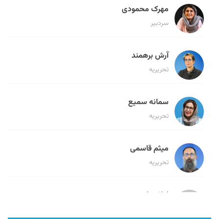
مهرک محمودی
سردبیر
آرش برهمند
تحریریه
سمانه سمیع
تحریریه
میثم قاسمی
تحریریه
لیلا حنارود
تحریریه