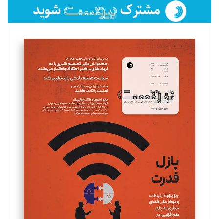
فائزه فتحی رستمی
تحریریه
سروش کرمیان
تحریریه
مینا پاکدل
تحریریه
یسنا امان‌پور
تحریریه
ملینا جعفری