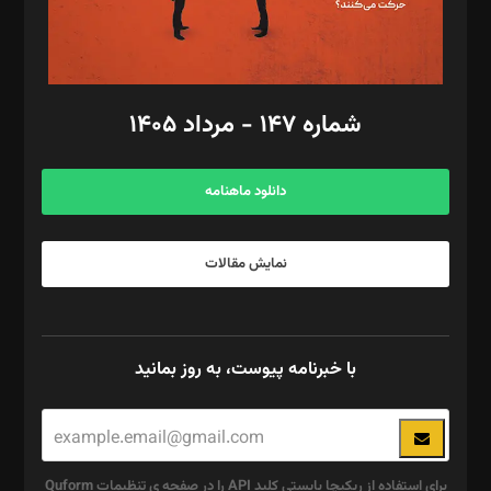
گرافیک و صفحه‌آرایی: سید‌سبحان‌علی ثابت
مد‌یر توسعه تجاری: کامبیز برید‌
امور مالی: شاپور رهبری، محمد‌ کاظمی‌نیا
امور اد‌اری: راضیه محمود‌ی
شماره ۱۴۷ - مرداد ۱۴۰۵
مرکز تماس: ۰۲۱۴۲۸۲۴۰۰۰
آگهی و مشترکین: ۰۹۱۹۹۹۹۰۴۵۴
دانلود ماهنامه
نمایش مقالات
با خبرنامه پیوست، به روز بمانید
برای استفاده از ریکپچا بایستی کلید API را در صفحه ی تنظیمات Quform