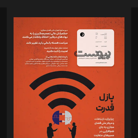
صاحب امتیاز: موسسه پرسش (پویندگان راز ستاره شمال)
مدیر مسئول: محمدباقر اثنی‌عشری
سردبیر: مهرک محمودی
دبیر تحریریه: میثم قاسمی
د‌بیر ناداستان: سمانه سمیع
د‌بیر خدمت و تجارت: ابوالفضل رجبی
د‌بیر حقوق فناوری: حسام‌الدین ایپکچی
د‌بیر پیوست جهان: مینا پاکدل
د‌بیر تحریریه آنلاین: بابک نقاش
تحریریه‌: مجتبی محمود‌ی، آرش برهمند، یسنا امان‌پور، سروش کرمیان،
مصطفی مسجدی آرانی، ابوالفضل رجبی، زهرا فکرانه، فائزه فتحی
رستمی،مصطفی باستان
ویرایش: نگار استاد‌‌آقا
طراح یونیفرم: مجید توکلی
فیلمبرداری و عکاسی: امیر شفیعی، مانی لطفی زاده