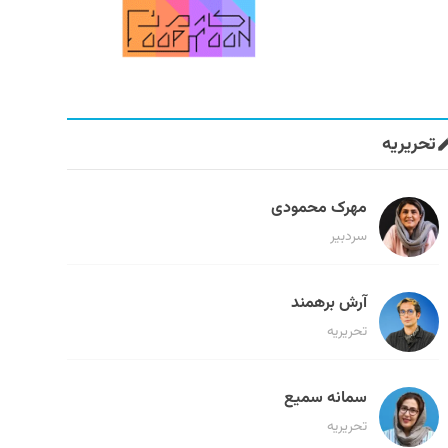
تحریریه
مهرک محمودی
سردبیر
آرش برهمند
تحریریه
سمانه سمیع
تحریریه