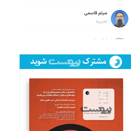
میثم قاسمی
تحریریه
لیلا حنارود
تحریریه
فائزه فتحی رستمی
تحریریه
سروش کرمیان
تحریریه
مینا پاکدل