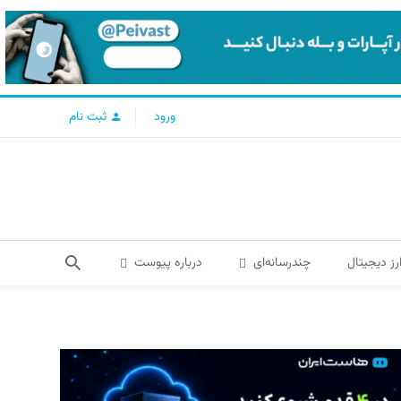
ورود
ثبت نام
رز دیجیتال
چندرسانه‌ای
درباره پیوست