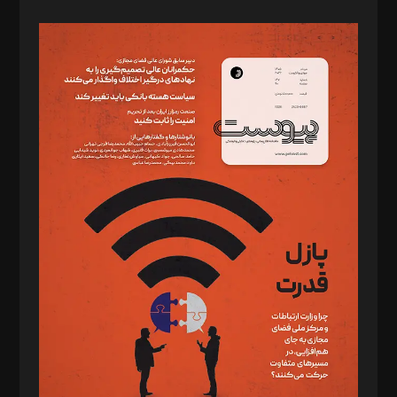
صاحب امتیاز: موسسه پرسش (پویندگان راز ستاره شمال)
مدیر مسئول: محمدباقر اثنی‌عشری
سردبیر: مهرک محمودی
دبیر تحریریه: میثم قاسمی
د‌بیر ناداستان: سمانه سمیع
د‌بیر خدمت و تجارت: ابوالفضل رجبی
د‌بیر حقوق فناوری: حسام‌الدین ایپکچی
د‌بیر پیوست جهان: مینا پاکدل
د‌بیر تحریریه آنلاین: بابک نقاش
تحریریه‌: مجتبی محمود‌ی، آرش برهمند، یسنا امان‌پور، سروش کرمیان،
مصطفی مسجدی آرانی، ابوالفضل رجبی، زهرا فکرانه، فائزه فتحی
رستمی،مصطفی باستان
ویرایش: نگار استاد‌‌آقا
طراح یونیفرم: مجید توکلی
فیلمبرداری و عکاسی: امیر شفیعی، مانی لطفی زاده
گرافیک و صفحه‌آرایی: سید‌سبحان‌علی ثابت