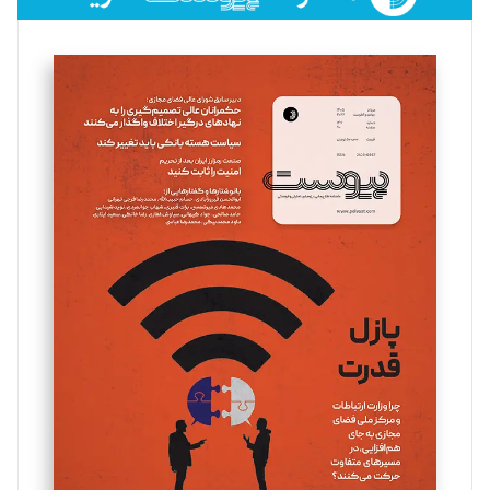
فائزه فتحی رستمی
تحریریه
سروش کرمیان
تحریریه
مینا پاکدل
تحریریه
یسنا امان‌پور
تحریریه
ملینا جعفری
تحریریه