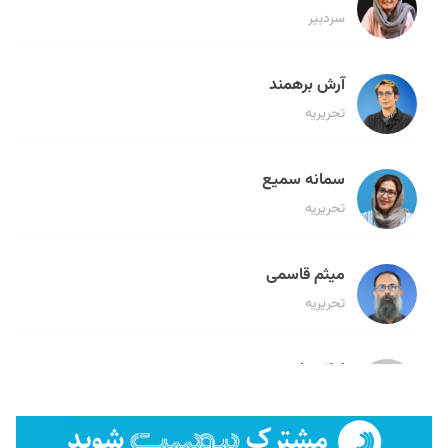
سردبیر
آرش برهمند
تحریریه
سمانه سمیع
تحریریه
میثم قاسمی
تحریریه
لیلا حنارود
تحریریه