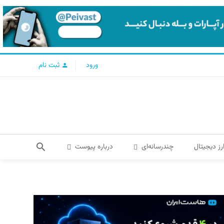
ورود
ثبت نام
رز دیجیتال
چندرسانه‌ای
درباره پیوست