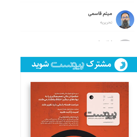
میثم قاسمی
تحریریه
لیلا حنارود
تحریریه
فائزه فتحی رستمی
تحریریه
سروش کرمیان
تحریریه
مینا پاکدل