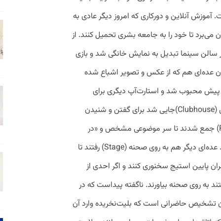
ت. آموزش آنلاین و دوركاری كه امروز دیگر عادی به
 می‌برد تا خود را به جامعه بشری تحمیل كنند. از
 سالن سینما تبدیل به نمایش خانگی شد و بازی
یان عده‌ای هم كه از عكس و تصویر اشباع شده
ز پیش محبوب شد و استارت‌آپ دیگری برای
گفت‌وگوی زنده آنلاین ظهور کرد. كلاب‌هاوس (Clubhouse)جایی شد برای گفتن و شنیدن
زنده و غیرقابل ضبط. عده‌ای در اتاقی (Room) جمع شدند تا سر موضوعی مشخص و «در
بسیاری از موارد نامشخص»‌ با هم گپ بزنند. عده‌ای دیگر هم به روی صحنه (Stage) رفتند تا
ان پایین استیج سخنوری كنند و اگر احدی از
تند به روی صحنه بیاورند. ناگفته پیداست كه در
ن تشخیص حاضرانی است كه بلیت‌نخریده وارد آن