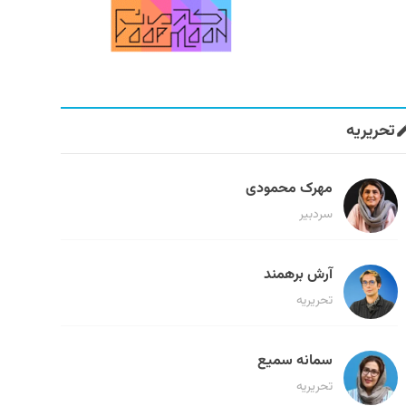
تحریریه
مهرک محمودی
سردبیر
آرش برهمند
تحریریه
سمانه سمیع
تحریریه