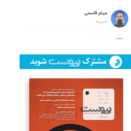
میثم قاسمی
تحریریه
لیلا حنارود
تحریریه
فائزه فتحی رستمی
تحریریه
سروش کرمیان
تحریریه
مینا پاکدل