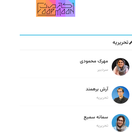
تحریریه
مهرک محمودی
سردبیر
آرش برهمند
تحریریه
سمانه سمیع
تحریریه