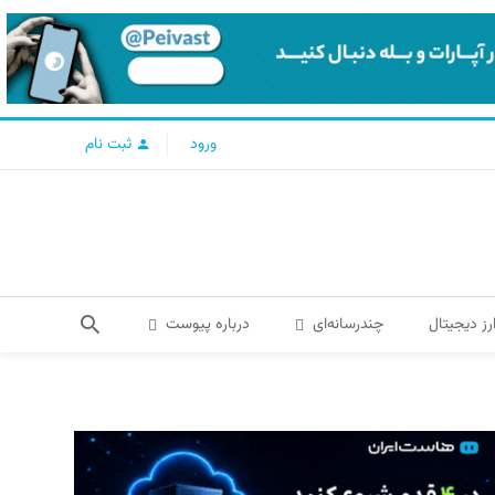
ورود
ثبت نام
رز دیجیتال
چندرسانه‌ای
درباره پیوست