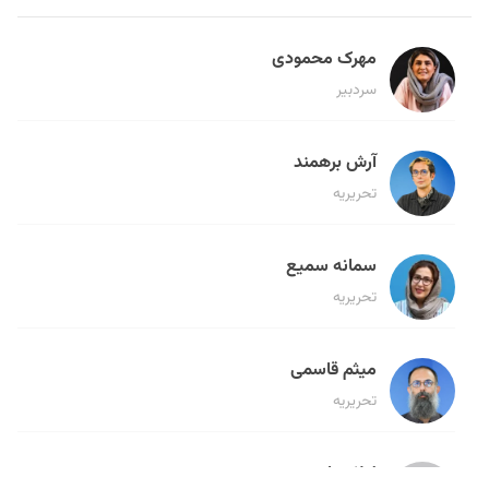
مهرک محمودی
سردبیر
آرش برهمند
تحریریه
سمانه سمیع
تحریریه
میثم قاسمی
تحریریه
لیلا حنارود