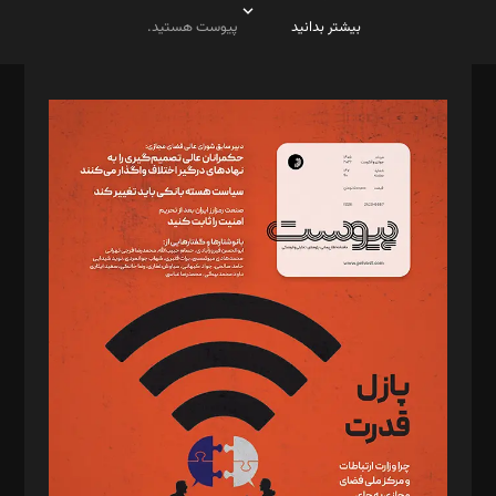
بیشتر بدانید
پیوست هستید.
صاحب امتیاز: موسسه پرسش (پویندگان راز ستاره شمال)
مدیر مسئول: محمدباقر اثنی‌عشری
سردبیر: مهرک محمودی
دبیر تحریریه: میثم قاسمی
د‌بیر ناداستان: سمانه سمیع
د‌بیر خدمت و تجارت: ابوالفضل رجبی
د‌بیر حقوق فناوری: حسام‌الدین ایپکچی
د‌بیر پیوست جهان: مینا پاکدل
د‌بیر تحریریه آنلاین: بابک نقاش
تحریریه‌: مجتبی محمود‌ی، آرش برهمند، یسنا امان‌پور، سروش کرمیان،
مصطفی مسجدی آرانی، ابوالفضل رجبی، زهرا فکرانه، فائزه فتحی
رستمی،مصطفی باستان
ویرایش: نگار استاد‌‌آقا
طراح یونیفرم: مجید توکلی