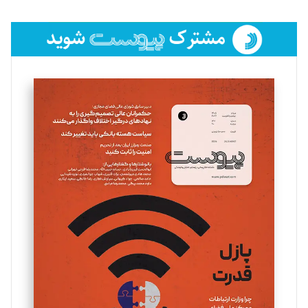
تحریریه
فائزه فتحی رستمی
تحریریه
سروش کرمیان
تحریریه
مینا پاکدل
تحریریه
یسنا امان‌پور
تحریریه