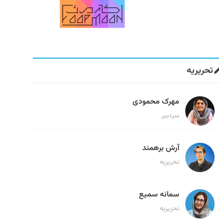
تحریریه
مهرک محمودی
سردبیر
آرش برهمند
تحریریه
سمانه سمیع
تحریریه