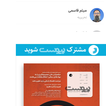
میثم قاسمی
تحریریه
لیلا حنارود
تحریریه
فائزه فتحی رستمی
تحریریه
سروش کرمیان
تحریریه
مینا پاکدل