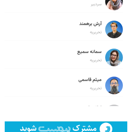
سردبیر
آرش برهمند
تحریریه
سمانه سمیع
تحریریه
میثم قاسمی
تحریریه
لیلا حنارود
تحریریه