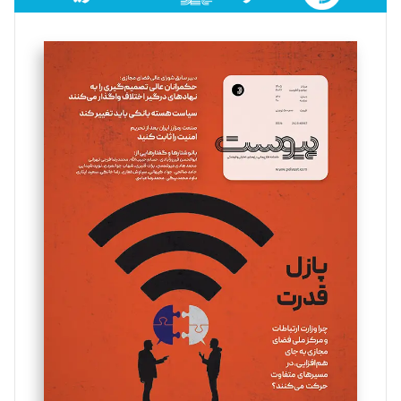
فائزه فتحی رستمی
تحریریه
سروش کرمیان
تحریریه
مینا پاکدل
تحریریه
یسنا امان‌پور
تحریریه
ملینا جعفری
تحریریه