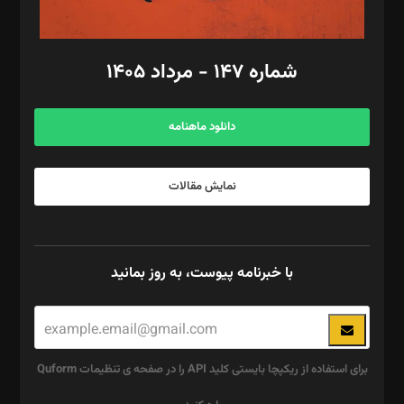
مد‌یر توسعه تجاری: کامبیز برید‌
امور مالی: شاپور رهبری، محمد‌ کاظمی‌نیا
امور اد‌اری: راضیه محمود‌ی
شماره ۱۴۷ - مرداد ۱۴۰۵
مرکز تماس: ۰۲۱۴۲۸۲۴۰۰۰
آگهی و مشترکین: ۰۹۱۹۹۹۹۰۴۵۴
دانلود ماهنامه
نمایش مقالات
با خبرنامه پیوست، به روز بمانید
برای استفاده از ریکپچا بایستی کلید API را در صفحه ی تنظیمات Quform