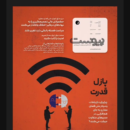
صاحب امتیاز: موسسه پرسش (پویندگان راز ستاره شمال)
مدیر مسئول: محمدباقر اثنی‌عشری
سردبیر: مهرک محمودی
دبیر تحریریه: میثم قاسمی
د‌بیر ناداستان: سمانه سمیع
د‌بیر خدمت و تجارت: ابوالفضل رجبی
د‌بیر حقوق فناوری: حسام‌الدین ایپکچی
د‌بیر پیوست جهان: مینا پاکدل
د‌بیر تحریریه آنلاین: بابک نقاش
تحریریه‌: مجتبی محمود‌ی، آرش برهمند، یسنا امان‌پور، سروش کرمیان،
مصطفی مسجدی آرانی، ابوالفضل رجبی، زهرا فکرانه، فائزه فتحی
رستمی،مصطفی باستان
ویرایش: نگار استاد‌‌آقا
طراح یونیفرم: مجید توکلی
فیلمبرداری و عکاسی: امیر شفیعی، مانی لطفی زاده
گرافیک و صفحه‌آرایی: سید‌سبحان‌علی ثابت